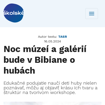
Toggle
navigati
Autor textu:
TASR
16.05.2024
Noc múzeí a galérií
bude v Bibiane o
hubách
​​​​​​​Edukačné podujatie naučí deti huby nielen
poznávať, môžu aj objaviť krásu ich tvaru a
štruktúr na tvorivom workshope.