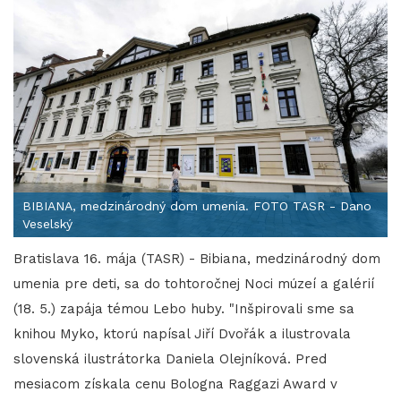
BIBIANA, medzinárodný dom umenia. FOTO TASR - Dano
Veselský
Bratislava 16. mája (TASR) - Bibiana, medzinárodný dom
umenia pre deti, sa do tohtoročnej Noci múzeí a galérií
(18. 5.) zapája témou Lebo huby. "Inšpirovali sme sa
knihou Myko, ktorú napísal Jiří Dvořák a ilustrovala
slovenská ilustrátorka Daniela Olejníková. Pred
mesiacom získala cenu Bologna Raggazi Award v