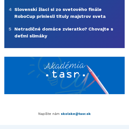
4
Slovenskí žiaci si zo svetového finále
RoboCup priniesli tituly majstrov sveta
5
Netradičné domáce zvieratko? Chovajte s
deťmi slimáky
Napíšte nám
skolske@tasr.sk