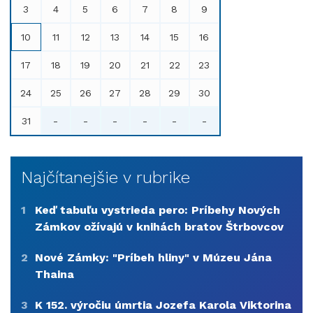
3
4
5
6
7
8
9
10
11
12
13
14
15
16
17
18
19
20
21
22
23
24
25
26
27
28
29
30
31
-
-
-
-
-
-
Najčítanejšie v rubrike
1
Keď tabuľu vystrieda pero: Príbehy Nových
Zámkov ožívajú v knihách bratov Štrbovcov
2
Nové Zámky: "Príbeh hliny" v Múzeu Jána
Thaina
3
K 152. výročiu úmrtia Jozefa Karola Viktorina