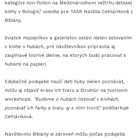
kategórii non-fiction na Medzinárodnom veľtrhu detskej
knihy v Bologni," uviedla pre TASR Natália Cehláriková z
Bibiany.
Sviatok múzejníkov a galeristov oslávi nielen listovaním
v knihe o hubách, pre návštevníkov pripravila aj
zaujímavé tvorivé dielne, na ktorých budú pracovať s
hubami na papieri.
Edukačné podujatie naučí deti huby nielen poznávať,
môžu aj objaviť krásu ich tvaru a štruktúr na tvorivom
workshope.
"Budeme o hubách listovať v knihách,
poznávať ich farby a tvary, aj s nimi tvoriť,"
podčiarkuje
Cehláriková.
​​​​​​​Návštevníci Bibiany si zároveň môžu počas podujatia