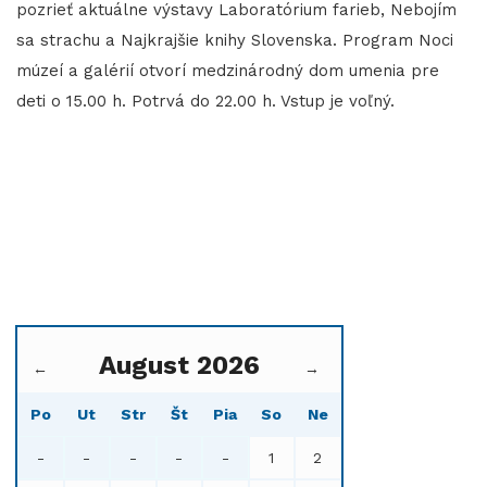
pozrieť aktuálne výstavy Laboratórium farieb, Nebojím
sa strachu a Najkrajšie knihy Slovenska. Program Noci
múzeí a galérií otvorí medzinárodný dom umenia pre
deti o 15.00 h. Potrvá do 22.00 h. Vstup je voľný.
August 2026
←
→
Po
Ut
Str
Št
Pia
So
Ne
-
-
-
-
-
1
2