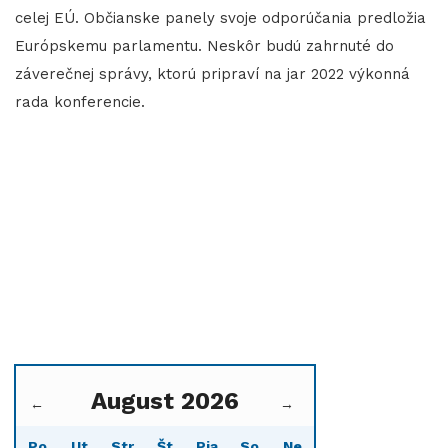
celej EÚ. Občianske panely svoje odporúčania predložia
Európskemu parlamentu. Neskôr budú zahrnuté do
záverečnej správy, ktorú pripraví na jar 2022 výkonná
rada konferencie.
August 2026
←
→
Po
Ut
Str
Št
Pia
So
Ne