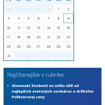
-
-
-
-
-
1
2
3
4
5
6
7
8
9
10
11
12
13
14
15
16
17
18
19
20
21
22
23
24
25
26
27
28
29
30
31
-
-
-
-
-
-
Najčítanejšie v rubrike
1
Slovenskí študenti sa môžu učiť od
najlepších svetových novinárov a držiteľov
Pulitzerovej ceny