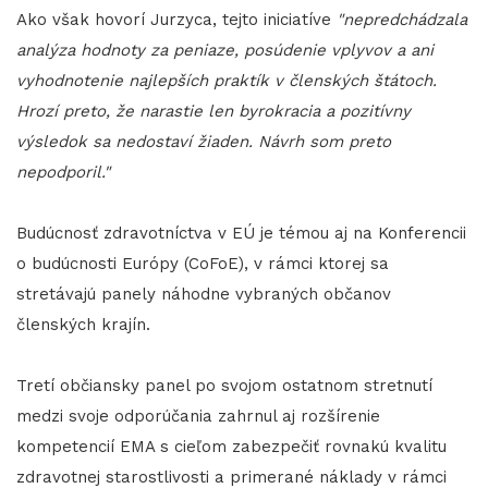
Ako však hovorí Jurzyca, tejto iniciatíve
"nepredchádzala
analýza hodnoty za peniaze, posúdenie vplyvov a ani
vyhodnotenie najlepších praktík v členských štátoch.
Hrozí preto, že narastie len byrokracia a pozitívny
výsledok sa nedostaví žiaden. Návrh som preto
nepodporil."
Budúcnosť zdravotníctva v EÚ je témou aj na Konferencii
o budúcnosti Európy (CoFoE), v rámci ktorej sa
stretávajú panely náhodne vybraných občanov
členských krajín.
Tretí občiansky panel po svojom ostatnom stretnutí
medzi svoje odporúčania zahrnul aj rozšírenie
kompetencií EMA s cieľom zabezpečiť rovnakú kvalitu
zdravotnej starostlivosti a primerané náklady v rámci