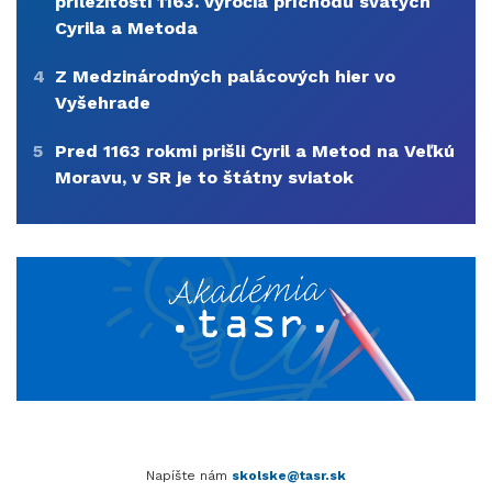
príležitosti 1163. výročia príchodu svätých
Cyrila a Metoda
4
Z Medzinárodných palácových hier vo
Vyšehrade
5
Pred 1163 rokmi prišli Cyril a Metod na Veľkú
Moravu, v SR je to štátny sviatok
Napíšte nám
skolske@tasr.sk