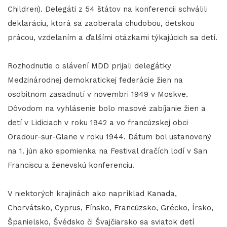
Children). Delegáti z 54 štátov na konferencii schválili
deklaráciu, ktorá sa zaoberala chudobou, detskou
prácou, vzdelaním a ďalšími otázkami týkajúcich sa detí.
Rozhodnutie o slávení MDD prijali delegátky
Medzinárodnej demokratickej federácie žien na
osobitnom zasadnutí v novembri 1949 v Moskve.
Dôvodom na vyhlásenie bolo masové zabíjanie žien a
detí v Lidiciach v roku 1942 a vo francúzskej obci
Oradour-sur-Glane v roku 1944. Dátum bol ustanovený
na 1. jún ako spomienka na Festival dračích lodí v San
Franciscu a ženevskú konferenciu.
V niektorých krajinách ako napríklad Kanada,
Chorvátsko, Cyprus, Fínsko, Francúzsko, Grécko, Írsko,
Španielsko, Švédsko či Švajčiarsko sa sviatok detí