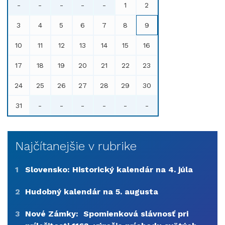
-
-
-
-
-
1
2
3
4
5
6
7
8
9
10
11
12
13
14
15
16
17
18
19
20
21
22
23
24
25
26
27
28
29
30
31
-
-
-
-
-
-
Najčítanejšie v rubrike
1
Slovensko: Historický kalendár na 4. júla
2
Hudobný kalendár na 5. augusta
3
Nové Zámky: Spomienková slávnosť pri