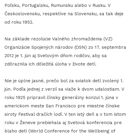
Poľsku, Portugalsku, Rumunsku alebo v Rusku. V
Československu, respektíve na Slovensku, sa tak deje
od roku 1952.
Na základe rezolúcie Valného zhromaždenia (VZ)
Organizácie Spojených národov (OSN) zo 17. septembra
2012 je 1. jún aj Svetovým dňom rodičov, aby sa
zdôraznila ich dôležitá úloha v živote detí.
Nie je úplne jasné, prečo bol za sviatok detí zvolený 1.
jún. Podľa jednej z verzií sa viaže k dvom udalostiam. V
roku 1925 pripravil čínsky generálny konzul 1. júna v
americkom meste San Francisco pre miestne čínske
siroty Festival dračích lodí. V ten istý deň a v tom istom
roku v Ženeve prebiehala aj Svetová konferencia pre
blaho detí (World Conference for the Wellbeing of