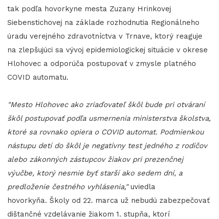
tak podľa hovorkyne mesta Zuzany Hrinkovej
Siebenstichovej na základe rozhodnutia Regionálneho
úradu verejného zdravotníctva v Trnave, ktorý reaguje
na zlepšujúci sa vývoj epidemiologickej situácie v okrese
Hlohovec a odporúča postupovať v zmysle platného
COVID automatu.
"Mesto Hlohovec ako zriaďovateľ škôl bude pri otváraní
škôl postupovať podľa usmernenia ministerstva školstva,
ktoré sa rovnako opiera o COVID automat. Podmienkou
nástupu detí do škôl je negatívny test jedného z rodičov
alebo zákonných zástupcov žiakov pri prezenčnej
výučbe, ktorý nesmie byť starší ako sedem dní, a
predloženie čestného vyhlásenia,"
uviedla
hovorkyňa. Školy od 22. marca už nebudú zabezpečovať
dištančné vzdelávanie žiakom 1. stupňa, ktorí