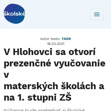
Toggle
navigati
Autor textu:
TASR
18.03.2021
V Hlohovci sa otvorí
prezenčné vyučovanie
v
materských školách a
na 1. stupni ZŠ
Súčasne bude prebiehať aj školské