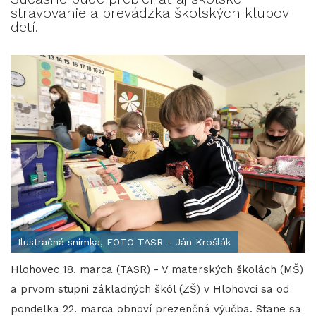
stravovanie a prevádzka školských klubov
detí.
Ilustračná snímka, FOTO TASR - Ján Krošlák
Hlohovec 18. marca (TASR) - V materských školách (MŠ)
a prvom stupni základných škôl (ZŠ) v Hlohovci sa od
pondelka 22. marca obnoví prezenčná výučba. Stane sa