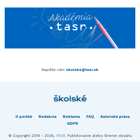
Napíšte nám
skolske@tasr.sk
O portáli
Redakcia
Reklama
FAQ
Autorské práva
GDPR
© Copyright 2019 - 2026,
TASR
. Publikovanie alebo šírenie obsahu