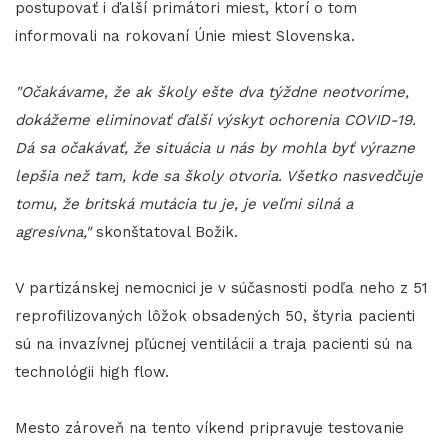
postupovať i ďalší primátori miest, ktorí o tom
informovali na rokovaní Únie miest Slovenska.
"Očakávame, že ak školy ešte dva týždne neotvoríme,
dokážeme eliminovať ďalší výskyt ochorenia COVID-19.
Dá sa očakávať, že situácia u nás by mohla byť výrazne
lepšia než tam, kde sa školy otvoria. Všetko nasvedčuje
tomu, že britská mutácia tu je, je veľmi silná a
agresívna,"
skonštatoval Božik.
V partizánskej nemocnici je v súčasnosti podľa neho z 51
reprofilizovaných lôžok obsadených 50, štyria pacienti
sú na invazívnej pľúcnej ventilácii a traja pacienti sú na
technológii high flow.
Mesto zároveň na tento víkend pripravuje testovanie