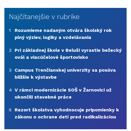
Najčítanejšie v rubrike
1
Rozumieme nadaným otvára školský rok
plný výziev, logiky a vzdelávania
2
Pri základnej škole v Beluši vyrastie bežecký
ovál a viacúčelové športovisko
3
Campus Trenčianskej univerzity sa posúva
bližšie k výstavbe
4
V rámci modernizácie SOŠ v Žarnovici už
ukončili stavebné práce
5
Rezort školstva vyhodnocuje pripomienky k
zákonu o ochrane detí pred radikalizáciou