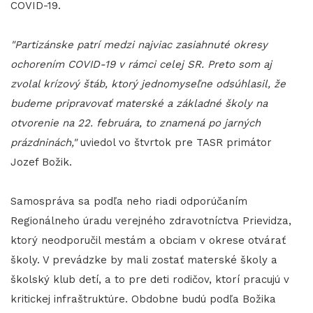
COVID-19.
"Partizánske patrí medzi najviac zasiahnuté okresy
ochorením COVID-19 v rámci celej SR. Preto som aj
zvolal krízový štáb, ktorý jednomyseľne odsúhlasil, že
budeme pripravovať materské a základné školy na
otvorenie na 22. februára, to znamená po jarných
prázdninách,"
uviedol vo štvrtok pre TASR primátor
Jozef Božik.
Samospráva sa podľa neho riadi odporúčaním
Regionálneho úradu verejného zdravotníctva Prievidza,
ktorý neodporučil mestám a obciam v okrese otvárať
školy. V prevádzke by mali zostať materské školy a
školský klub detí, a to pre deti rodičov, ktorí pracujú v
kritickej infraštruktúre. Obdobne budú podľa Božika