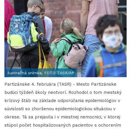
Ilustračná snímka, FOTO TASR/AP
Partizánske 4. februára (TASR) - Mesto Partizánske
budúci týždeň školy neotvorí. Rozhodol o tom mestský
krízový štáb na základe odporúčania epidemiológov v
súvislosti so zhoršenou epidemiologickou situáciou v
okrese. Tá sa prejavila i v miestnej nemocnici, v ktorej
stúpol počet hospitalizovaných pacientov s ochorením