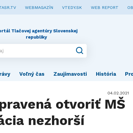
TASR.TV
WEBMAGAZÍN
VTEDY.SK
WEB REPORT
OB
ortál Tlačovej agentúry Slovenskej
republiky
rávy
Voľný čas
Zaujímavosti
História
Pr
04.02.2021
ipravená otvoriť MŠ
uácia nezhorší