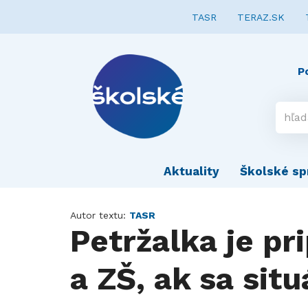
TASR
TERAZ.SK
P
Aktuality
Školské sp
Autor textu:
TASR
Petržalka je pr
a ZŠ, ak sa sit