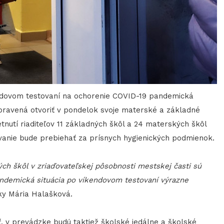
endovom testovaní na ochorenie COVID-19 pandemická
ripravená otvoriť v pondelok svoje materské a základné
etnutí riaditeľov 11 základných škôl a 24 materských škôl
vanie bude prebiehať za prísnych hygienických podmienok.
ých škôl v zriaďovateľskej pôsobnosti mestskej časti sú
pandemická situácia po víkendovom testovaní výrazne
ky Mária Halašková.
, v prevádzke budú taktiež školské jedálne a školské