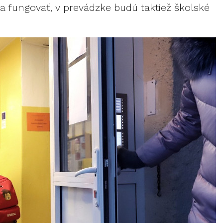
 fungovať, v prevádzke budú taktiež školské