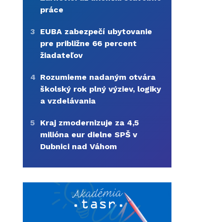
práce
3
EUBA zabezpečí ubytovanie
pre približne 66 percent
žiadateľov
4
Rozumieme nadaným otvára
školský rok plný výziev, logiky
a vzdelávania
5
Kraj zmodernizuje za 4,5
milióna eur dielne SPŠ v
Dubnici nad Váhom