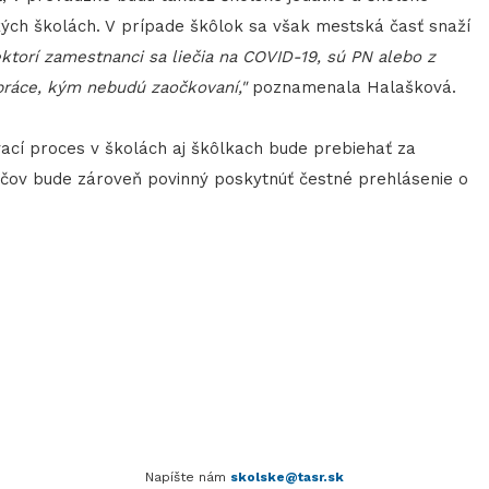
kých školách. V prípade škôlok sa však mestská časť snaží
ektorí zamestnanci sa liečia na COVID-19, sú PN alebo z
práce, kým nebudú zaočkovaní,"
poznamenala Halašková.
ací proces v školách aj škôlkach bude prebiehať za
ičov bude zároveň povinný poskytnúť čestné prehlásenie o
Napíšte nám
skolske@tasr.sk