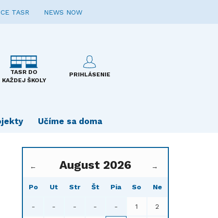
CE TASR
NEWS NOW
TASR DO
PRIHLÁSENIE
KAŽDEJ ŠKOLY
ojekty
Učíme sa doma
August 2026
←
→
Po
Ut
Str
Št
Pia
So
Ne
-
-
-
-
-
1
2