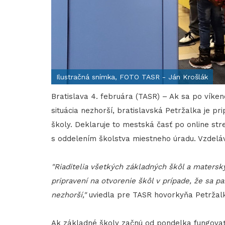
Ilustračná snímka, FOTO TASR - Ján Krošlák
Bratislava 4. februára (TASR) – Ak sa po vík
situácia nezhorší, bratislavská Petržalka je p
školy. Deklaruje to mestská časť po online str
s oddelením školstva miestneho úradu. Vzdelá
"Riaditelia všetkých základných škôl a matersk
pripravení na otvorenie škôl v prípade, že sa 
nezhorší,"
uviedla pre TASR hovorkyňa Petržal
Ak základné školy začnú od pondelka fungovať