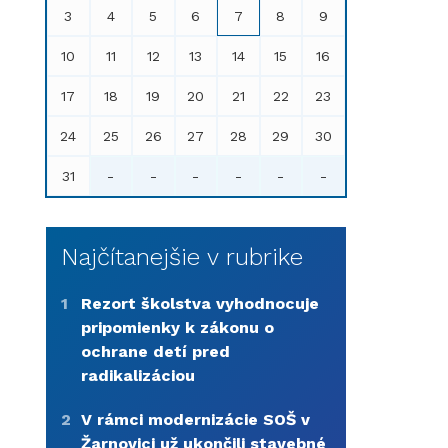
3
4
5
6
7
8
9
10
11
12
13
14
15
16
17
18
19
20
21
22
23
24
25
26
27
28
29
30
31
-
-
-
-
-
-
Najčítanejšie v rubrike
1
Rezort školstva vyhodnocuje
pripomienky k zákonu o
ochrane detí pred
radikalizáciou
2
V rámci modernizácie SOŠ v
Žarnovici už ukončili stavebné