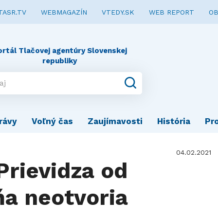
TASR.TV
WEBMAGAZÍN
VTEDY.SK
WEB REPORT
OB
ortál Tlačovej agentúry Slovenskej
republiky
rávy
Voľný čas
Zaujímavosti
História
Pr
04.02.2021
Prievidza od
a neotvoria