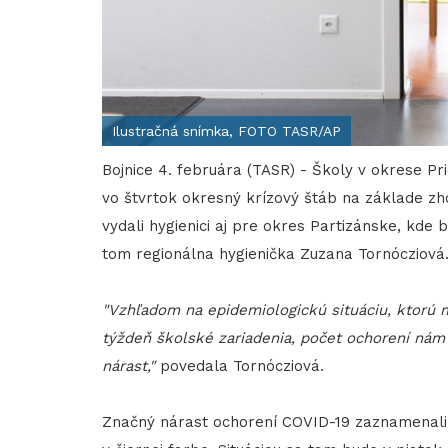
Ilustračná snímka, FOTO TASR/AP
Bojnice 4. februára (TASR) - Školy v okrese Pr
vo štvrtok okresný krízový štáb na základe zh
vydali hygienici aj pre okres Partizánske, kde 
tom regionálna hygienička Zuzana Tornócziová
"Vzhľadom na epidemiologickú situáciu, ktorú 
týždeň školské zariadenia, počet ochorení nám 
nárast,"
povedala Tornócziová.
Značný nárast ochorení COVID-19 zaznamenali p