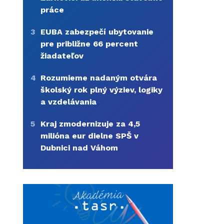
práce
3
EUBA zabezpečí ubytovanie
pre približne 66 percent
žiadateľov
4
Rozumieme nadaným otvára
školský rok plný výziev, logiky
a vzdelávania
5
Kraj zmodernizuje za 4,5
milióna eur dielne SPŠ v
Dubnici nad Váhom