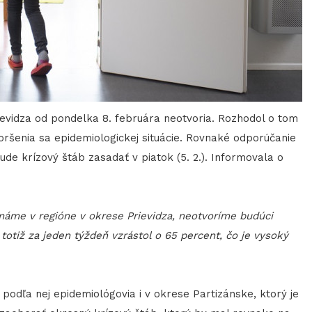
ievidza od pondelka 8. februára neotvoria. Rozhodol o tom
oršenia sa epidemiologickej situácie. Rovnaké odporúčanie
bude krízový štáb zasadať v piatok (5. 2.). Informovala o
.
máme v regióne v okrese Prievidza, neotvoríme budúci
totiž za jeden týždeň vzrástol o 65 percent, čo je vysoký
odľa nej epidemiológovia i v okrese Partizánske, ktorý je