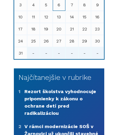
3
4
5
6
7
8
9
10
11
12
13
14
15
16
17
18
19
20
21
22
23
24
25
26
27
28
29
30
31
-
-
-
-
-
-
Najčítanejšie v rubrike
1
Rezort školstva vyhodnocuje
pripomienky k zákonu o
ochrane detí pred
radikalizáciou
2
V rámci modernizácie SOŠ v
Žarnovici už ukončili stavebné