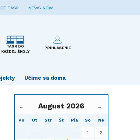
CE TASR
NEWS NOW
TASR DO
PRIHLÁSENIE
KAŽDEJ ŠKOLY
ojekty
Učíme sa doma
August 2026
←
→
Po
Ut
Str
Št
Pia
So
Ne
-
-
-
-
-
1
2