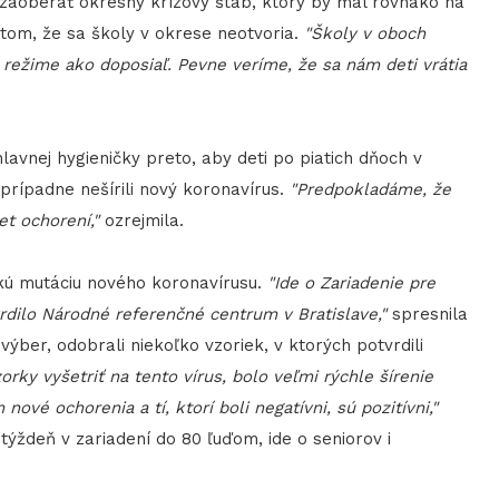
k zaoberať okresný krízový štáb, ktorý by mal rovnako na
tom, že sa školy v okrese neotvoria.
"Školy v oboch
režime ako doposiaľ. Pevne veríme, že sa nám deti vrátia
hlavnej hygieničky preto, aby deti po piatich dňoch v
prípadne nešírili nový koronavírus.
"Predpokladáme, že
t ochorení,"
ozrejmila.
skú mutáciu nového koronavírusu.
"Ide o Zariadenie pre
rdilo Národné referenčné centrum v Bratislave,"
spresnila
výber, odobrali niekoľko vzoriek, v ktorých potvrdili
zorky vyšetriť na tento vírus, bolo veľmi rýchle šírenie
nové ochorenia a tí, ktorí boli negatívni, sú pozitívni,"
týždeň v zariadení do 80 ľuďom, ide o seniorov i