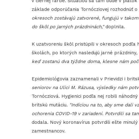
v čiernej farbe. Situáciou sa tam bude v piato
základe odporúčania Tornócziovej rozhodnúť o 
okresoch zostávajú zatvorené, fungujú v takom 
do škôl po jarných prázdninách,"
doplnila.
K uzatvoreniu škôl pristúpili v okresoch podľa 
školách, po ktorých nasledujú jarné prázdniny, 
keď zostanú dva týždne doma, klesne nám poče
Epidemiológovia zaznamenali v Prievidzi i brit
seniorov na Ulici M. Rázusa, výsledky nám potv
Tornócziová. Hygienici podľa nej robili náhodný 
britskú mutáciu.
"Indíciou na to, aby sme dali v
ochorenia COVID-19 v zariadení. Potvrdili sa tam 
dodala. Nový koronavírus potvrdili ešte minulý 
zamestnancov.