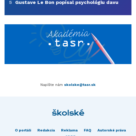
5
Gustave Le Bon popísal psychológiu davu
Napíšte nám
skolske@tasr.sk
O portáli
Redakcia
Reklama
FAQ
Autorské práva