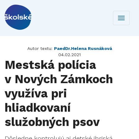
Toggle
navigati
Autor textu:
PaedDr.Helena Rusnáková
04.02.2021
Mestská polícia
v Nových Zámkoch
využíva pri
hliadkovaní
služobných psov
Dôsledne kontrolujú aj detské ihriská.