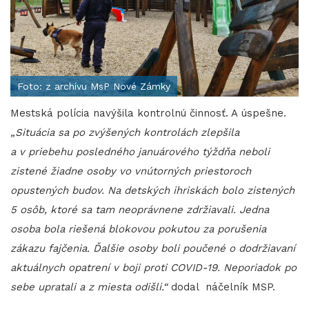
Foto: z archívu MsP Nové Zámky
Mestská polícia navýšila kontrolnú činnosť. A úspešne.
„Situácia sa po zvýšených kontrolách zlepšila
a v priebehu posledného januárového týždňa neboli
zistené žiadne osoby vo vnútorných priestoroch
opustených budov. Na detských ihriskách bolo zistených
5 osôb, ktoré sa tam neoprávnene zdržiavali. Jedna
osoba bola riešená blokovou pokutou za porušenia
zákazu fajčenia. Ďalšie osoby boli poučené o dodržiavaní
aktuálnych opatrení v boji proti COVID-19. Neporiadok po
sebe upratali a z miesta odišli.“
dodal náčelník MSP.