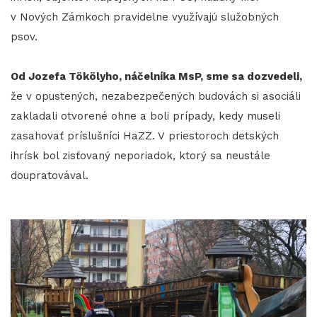
v Nových Zámkoch pravidelne využívajú služobných
psov.
Od Jozefa Tökölyho, náčelníka MsP, sme sa dozvedeli,
že v opustených, nezabezpečených budovách si asociáli
zakladali otvorené ohne a boli prípady, kedy museli
zasahovať príslušníci HaZZ. V priestoroch detských
ihrísk bol zisťovaný neporiadok, ktorý sa neustále
doupratovával.