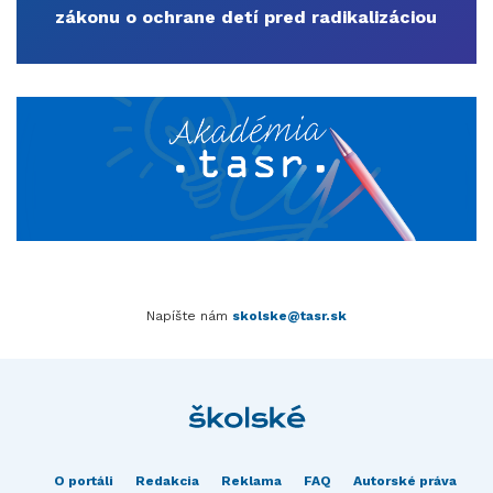
zákonu o ochrane detí pred radikalizáciou
Napíšte nám
skolske@tasr.sk
O portáli
Redakcia
Reklama
FAQ
Autorské práva