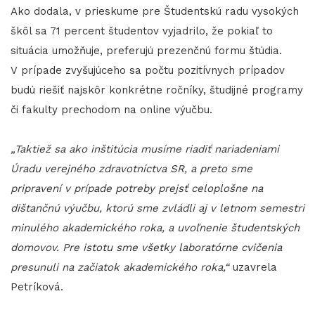
Ako dodala, v prieskume pre Študentskú radu vysokých
škôl sa 71 percent študentov vyjadrilo, že pokiaľ to
situácia umožňuje, preferujú prezenčnú formu štúdia.
V prípade zvyšujúceho sa počtu pozitívnych prípadov
budú riešiť najskôr konkrétne ročníky, študijné programy
či fakulty prechodom na online výučbu.
„Taktiež sa ako inštitúcia musíme riadiť nariadeniami
Úradu verejného zdravotníctva SR, a preto sme
pripravení v prípade potreby prejsť celoplošne na
dištančnú výučbu, ktorú sme zvládli aj v letnom semestri
minulého akademického roka, a uvoľnenie študentských
domovov. Pre istotu sme všetky laboratórne cvičenia
presunuli na začiatok akademického roka,“
uzavrela
Petríková.