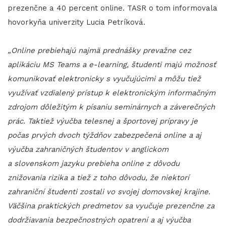
prezenčne a 40 percent online. TASR o tom informovala
hovorkyňa univerzity Lucia Petríková.
„Online prebiehajú najmä prednášky prevažne cez
aplikáciu MS Teams a e-learning, študenti majú možnosť
komunikovať elektronicky s vyučujúcimi a môžu tiež
využívať vzdialený prístup k elektronickým informačným
zdrojom dôležitým k písaniu seminárnych a záverečných
prác. Taktiež výučba telesnej a športovej prípravy je
počas prvých dvoch týždňov zabezpečená online a aj
výučba zahraničných študentov v anglickom
a slovenskom jazyku prebieha online z dôvodu
znižovania rizika a tiež z toho dôvodu, že niektorí
zahraniční študenti zostali vo svojej domovskej krajine.
Väčšina praktických predmetov sa vyučuje prezenčne za
dodržiavania bezpečnostných opatrení a aj výučba