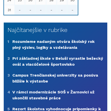
24
25
26
27
28
29
30
31
-
-
-
-
-
-
Najčítanejšie v rubrike
1
Rozumieme nadaným otvára školský rok
plný výziev, logiky a vzdelávania
2
Pri základnej škole v Beluši vyrastie bežecký
ovál a viacúčelové športovisko
3
Campus Trenčianskej univerzity sa posúva
bližšie k výstavbe
4
V rámci modernizácie SOŠ v Žarnovici už
ukončili stavebné práce
5
Rezort školstva vyhodnocuje pripomienky k