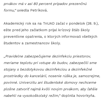
prvákov má v asi 80 percent prípadov prezenčnú
formu,“
uviedla Petríková.
Akademický rok sa na TnUAD začal v pondelok (28. 9.),
ešte pred jeho začiatkom prijal krízový štáb školy
preventívne opatrenia, o ktorých informovali všetkých
študentov a zamestnancov školy.
„Pravidelne zabezpečujeme dezinfekciu priestorov,
meriame teplotu pri vstupe do budov, zabezpečili sme
stojany s bezdotykovou dezinfekciou a dezinfekčné
prostriedky do kancelárií, nosenie rúška je, samozrejme,
povinné. Univerzitu ani študentské domovy nechceme
plošne zatvoriť najmä kvôli novým prvákom, aby ľahšie
nabehli na vysokoškolský režim,“
doplnila hovorkyňa.