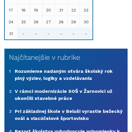
17
18
19
20
21
22
23
24
25
26
27
28
29
30
31
-
-
-
-
-
-
Najčítanejšie v rubrike
1
Rozumieme nadaným otvára školský rok
plný výziev, logiky a vzdelávania
2
V rámci modernizácie SOŠ v Žarnovici už
ukončili stavebné práce
3
Pri základnej škole v Beluši vyrastie bežecký
ovál a viacúčelové športovisko
4
Rezort školstva vyhodnocuje pripomienky k