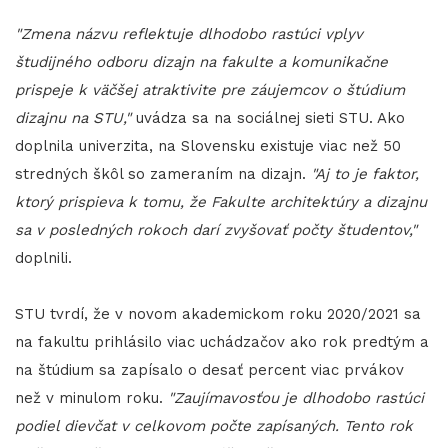
"Zmena názvu reflektuje dlhodobo rastúci vplyv
študijného odboru dizajn na fakulte a komunikačne
prispeje k väčšej atraktivite pre záujemcov o štúdium
dizajnu na STU,"
uvádza sa na sociálnej sieti STU. Ako
doplnila univerzita, na Slovensku existuje viac než 50
stredných škôl so zameraním na dizajn.
"Aj to je faktor,
ktorý prispieva k tomu, že Fakulte architektúry a dizajnu
sa v posledných rokoch darí zvyšovať počty študentov,"
doplnili.
STU tvrdí, že v novom akademickom roku 2020/2021 sa
na fakultu prihlásilo viac uchádzačov ako rok predtým a
na štúdium sa zapísalo o desať percent viac prvákov
než v minulom roku.
"Zaujímavosťou je dlhodobo rastúci
podiel dievčat v celkovom počte zapísaných. Tento rok