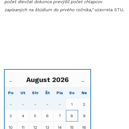
počet dievčat dokonca prevýšil počet chlapcov
zapísaných na štúdium do prvého ročníka,"
uzavrela STU.
August 2026
←
→
Po
Ut
Str
Št
Pia
So
Ne
-
-
-
-
-
1
2
3
4
5
6
7
8
9
10
11
12
13
14
15
16