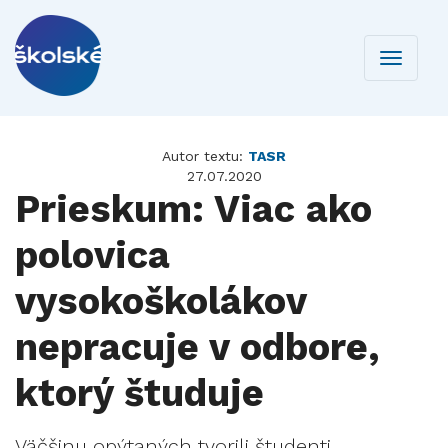
Toggle
navigati
Autor textu:
TASR
27.07.2020
Prieskum: Viac ako
polovica
vysokoškolákov
nepracuje v odbore,
ktorý študuje
Väčšinu opýtaných tvorili študenti