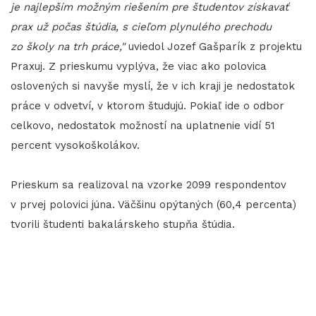
je najlepším možným riešením pre študentov získavať
prax už počas štúdia, s cieľom plynulého prechodu
zo školy na trh práce,"
uviedol Jozef Gašparík z projektu
Praxuj. Z prieskumu vyplýva, že viac ako polovica
oslovených si navyše myslí, že v ich kraji je nedostatok
práce v odvetví, v ktorom študujú. Pokiaľ ide o odbor
celkovo, nedostatok možností na uplatnenie vidí 51
percent vysokoškolákov.
Prieskum sa realizoval na vzorke 2099 respondentov
v prvej polovici júna. Väčšinu opýtaných (60,4 percenta)
tvorili študenti bakalárskeho stupňa štúdia.