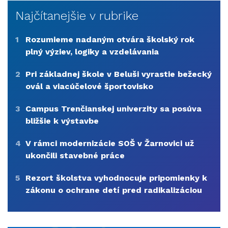
Najčítanejšie v rubrike
1
Rozumieme nadaným otvára školský rok
plný výziev, logiky a vzdelávania
2
Pri základnej škole v Beluši vyrastie bežecký
ovál a viacúčelové športovisko
3
Campus Trenčianskej univerzity sa posúva
bližšie k výstavbe
4
V rámci modernizácie SOŠ v Žarnovici už
ukončili stavebné práce
5
Rezort školstva vyhodnocuje pripomienky k
zákonu o ochrane detí pred radikalizáciou