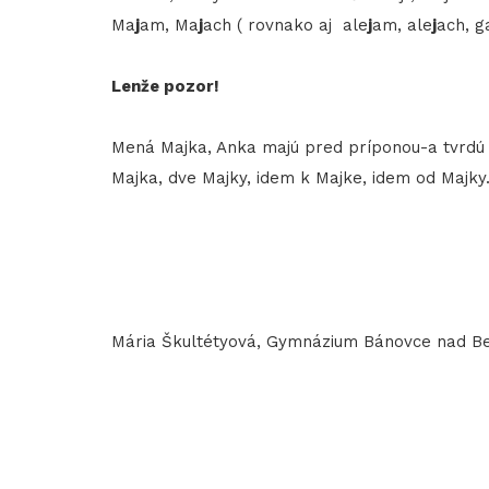
Ma
j
am, Ma
j
ach ( rovnako aj ale
j
am, ale
j
ach, g
Lenže pozor!
Mená Majka, Anka majú pred príponou-a tvrdú 
Majka, dve Majky, idem k Majke, idem od Majky
Mária Škultétyová, Gymnázium Bánovce nad B