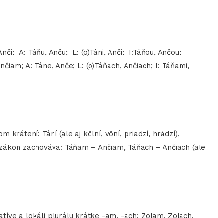
Anči; A: Táňu, Anču; L: (o)Táni, Anči; I:Táňou, Ančou;
Ančiam; A: Táne, Anče; L: (o)Táňach, Ančiach; I: Táňami,
 krátení: Tání (ale aj kôlní, vôní, priadzí, hrádzí),
ý zákon zachováva: Táňam – Ančiam, Táňach – Ančiach (ale
v datíve a lokáli plurálu krátke -am, -ach: Zo
j
am, Zo
j
ach,