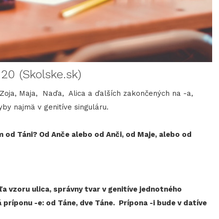
20 (Skolske.sk)
Zoja, Maja, Naďa, Alica a ďalších zakončených na -a,
y najmä v genitíve singuláru.
 od Táni? Od Anče alebo od Anči, od Maje, alebo od
 vzoru ulica, správny tvar v genitíve jednotného
 príponu -e: od Táne, dve Táne. Prípona -i bude v datíve