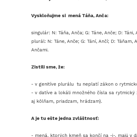
Vyskloňujme si mená Táňa, Anča:
singulár: N: Táňa, Anča; G: Táne, Anče; D: Táni, 
plurál: N: Táne, Anče; G: Tání, Ančí; D: Táňam, 
Ančami.
Zistili sme, že:
- v genitíve plurálu tu neplatí zákon o rytmickom
- v datíve a lokáli množného čísla sa rytmick
aj kôlňam, priadzam, hrádzam).
A je tu ešte jedna zvláštnosť:
​​​​​​​- mená, ktorých kmeň sa končí na -j-, majú 