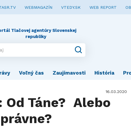
TASR.TV
WEBMAGAZÍN
VTEDY.SK
WEB REPORT
OB
ortál Tlačovej agentúry Slovenskej
republiky
rávy
Voľný čas
Zaujímavosti
História
Pr
16.03.2020
: Od Táne? Alebo
správne?