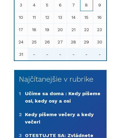
3
4
5
6
7
8
9
10
11
12
13
14
15
16
17
18
19
20
21
22
23
24
25
26
27
28
29
30
31
-
-
-
-
-
-
Najčítanejšie v rubrike
1
Učíme sa doma : Kedy píšeme
osi, kedy osy a osí
2
Kedy píšeme večery a kedy
večeri
3
OTESTUJTE SA: Zvládnete