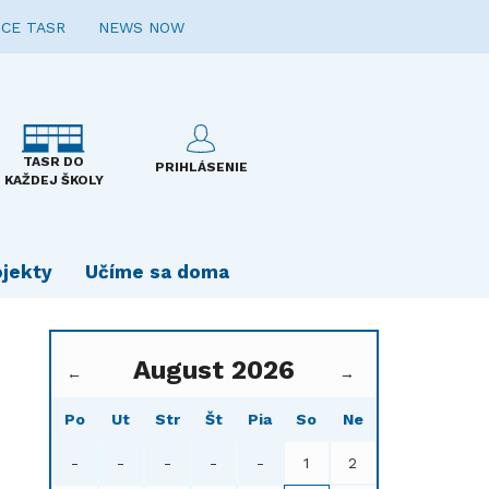
CE TASR
NEWS NOW
TASR DO
PRIHLÁSENIE
KAŽDEJ ŠKOLY
ojekty
Učíme sa doma
August 2026
←
→
Po
Ut
Str
Št
Pia
So
Ne
-
-
-
-
-
1
2