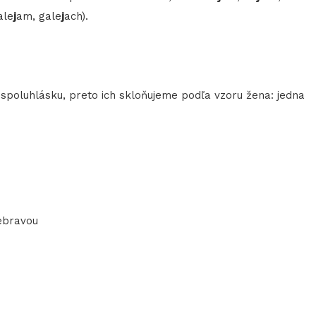
ale
j
am, gale
j
ach).
spoluhlásku, preto ich skloňujeme podľa vzoru žena: jedna
.
ebravou