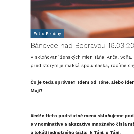
Foto: Pixabay
Bánovce nad Bebravou 16.03.20
V skloňovaní ženských mien Táňa, Anča, Soňa, 
pred ktorým je mäkká spoluhláska, robíme chyb
Čo je teda správne? Idem od Táne, alebo idem
Maji?
Keďže tieto podstatné mená skloňujeme podľa
a v nominatíve a akuzatíve množného čísla má
a lokáli jednotného čísla: k Táni, o Táni.