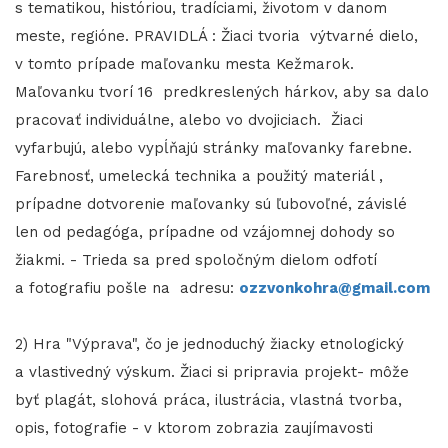
s tematikou, históriou, tradíciami, životom v danom
meste, regióne. PRAVIDLÁ : Žiaci tvoria výtvarné dielo,
v tomto prípade maľovanku mesta Kežmarok.
Maľovanku tvorí 16 predkreslených hárkov, aby sa dalo
pracovať individuálne, alebo vo dvojiciach. Žiaci
vyfarbujú, alebo vypĺňajú stránky maľovanky farebne.
Farebnosť, umelecká technika a použitý materiál ,
prípadne dotvorenie maľovanky sú ľubovoľné, závislé
len od pedagóga, prípadne od vzájomnej dohody so
žiakmi. - Trieda sa pred spoločným dielom odfotí
a fotografiu pošle na adresu:
ozzvonkohra@gmail.com
2) Hra "Výprava", čo je jednoduchý žiacky etnologický
a vlastivedný výskum. Žiaci si pripravia projekt- môže
byť plagát, slohová práca, ilustrácia, vlastná tvorba,
opis, fotografie - v ktorom zobrazia zaujímavosti