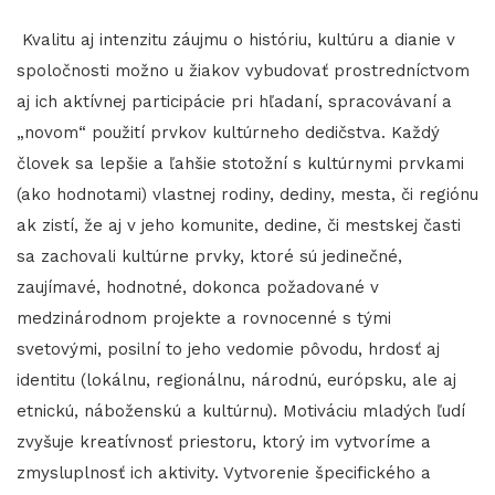
Kvalitu aj intenzitu záujmu o históriu, kultúru a dianie v
spoločnosti možno u žiakov vybudovať prostredníctvom
aj ich aktívnej participácie pri hľadaní, spracovávaní a
„novom“ použití prvkov kultúrneho dedičstva. Každý
človek sa lepšie a ľahšie stotožní s kultúrnymi prvkami
(ako hodnotami) vlastnej rodiny, dediny, mesta, či regiónu
ak zistí, že aj v jeho komunite, dedine, či mestskej časti
sa zachovali kultúrne prvky, ktoré sú jedinečné,
zaujímavé, hodnotné, dokonca požadované v
medzinárodnom projekte a rovnocenné s tými
svetovými, posilní to jeho vedomie pôvodu, hrdosť aj
identitu (lokálnu, regionálnu, národnú, európsku, ale aj
etnickú, náboženskú a kultúrnu). Motiváciu mladých ľudí
zvyšuje kreatívnosť priestoru, ktorý im vytvoríme a
zmysluplnosť ich aktivity. Vytvorenie špecifického a