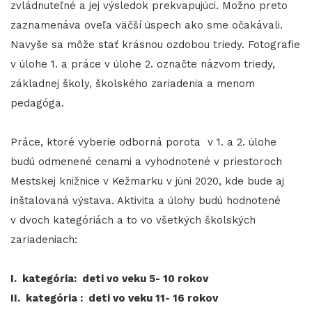
zvládnuteľné a jej výsledok prekvapujúci. Možno preto
zaznamenáva oveľa väčší úspech ako sme očakávali.
Navyše sa môže stať krásnou ozdobou triedy. Fotografie
v úlohe 1. a práce v úlohe 2. označte názvom triedy,
základnej školy, školského zariadenia a menom
pedagóga.
Práce, ktoré vyberie odborná porota v 1. a 2. úlohe
budú odmenené cenami a vyhodnotené v priestoroch
Mestskej knižnice v Kežmarku v júni 2020, kde bude aj
inštalovaná výstava. Aktivita a úlohy budú hodnotené
v dvoch kategóriách a to vo všetkých školských
zariadeniach:
I. kategória: deti vo veku 5- 10 rokov
II. kategória : deti vo veku 11- 16 rokov