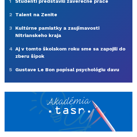
1
Študenti predstavili záverečné práce
2
Talent na Zenite
3
Kultúrne pamiatky a zaujímavosti
Nitrianskeho kraja
4
Aj v tomto školskom roku sme sa zapojili do
zberu šípok
5
Gustave Le Bon popísal psychológiu davu