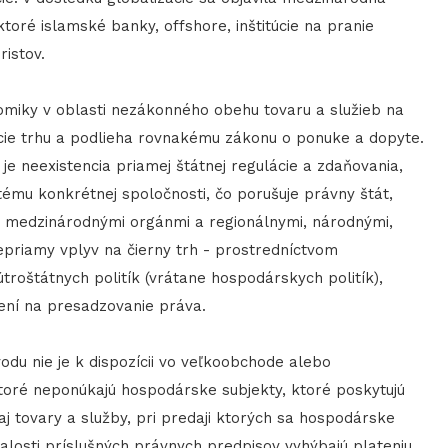
oré islamské banky, offshore, inštitúcie na pranie
istov.
onomiky v oblasti nezákonného obehu tovaru a služieb na
itúcie trhu a podlieha rovnakému zákonu o ponuke a dopyte.
e neexistencia priamej štátnej regulácie a zdaňovania,
tému konkrétnej spoločnosti, čo porušuje právny štát,
á medzinárodnými orgánmi a regionálnymi, národnými,
riamy vplyv na čierny trh - prostredníctvom
roštátnych politík (vrátane hospodárskych politík),
ení na presadzovanie práva.
odu nie je k dispozícii vo veľkoobchode alebo
oré neponúkajú hospodárske subjekty, ktoré poskytujú
tovary a služby, pri predaji ktorých sa hospodárske
losti príslušných právnych predpisov vyhýbajú plateniu