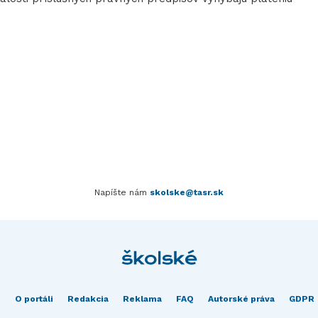
Napíšte nám
skolske@tasr.sk
O portáli
Redakcia
Reklama
FAQ
Autorské práva
GDPR