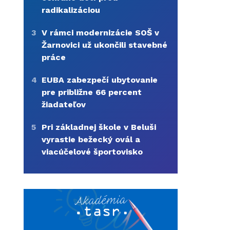
radikalizáciou
3
V rámci modernizácie SOŠ v
Žarnovici už ukončili stavebné
práce
4
EUBA zabezpečí ubytovanie
pre približne 66 percent
žiadateľov
5
Pri základnej škole v Beluši
vyrastie bežecký ovál a
viacúčelové športovisko