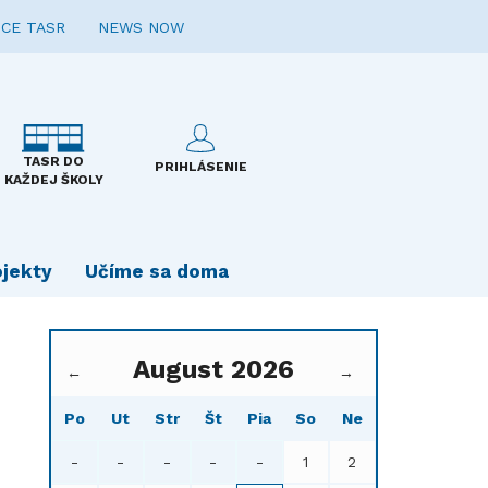
CE TASR
NEWS NOW
TASR DO
PRIHLÁSENIE
KAŽDEJ ŠKOLY
ojekty
Učíme sa doma
August 2026
←
→
Po
Ut
Str
Št
Pia
So
Ne
-
-
-
-
-
1
2