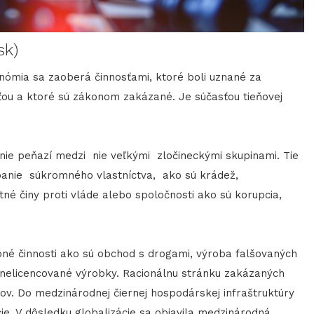
sk)
onómia sa zaoberá činnosťami, ktoré boli uznané za
ťou a ktoré sú zákonom zakázané. Je súčasťou tieňovej
ie peňazí medzi nie veľkými zločineckými skupinami. Tie
banie súkromného ​​vlastníctva, ako sú krádež,
stné činy proti vláde alebo spoločnosti ako sú korupcia,
bné činnosti ako sú obchod s drogami, výroba falšovaných
 nelicencované výrobky. Racionálnu stránku zakázaných
ov. Do medzinárodnej čiernej hospodárskej infraštruktúry
cie. V dôsledku globalizácie sa objavila medzinárodná