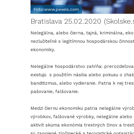
Foto:www.pexels.com
Bratislava 25.02.2020 (Skolske.
Nelegálna, alebo čierna, tajná, kriminálna, ek
nezlučiteľné s legitímnou hospodárskou činnos
ekonomiky.
Nelegálne hospodárstvo zahŕňa: prerozdeľovan
existujú s použitím násilia alebo pokusu o zha
banditizmus, alebo vydieranie. Patria k nej tre
pašovanie, falšovanie.
Medzi čiernu ekonomiku patria nelegálne výro
výrobkov, falšované výrobky, nelegálne alebo
aktivít skúma ekonómia trestných činov a trest
sú zapojené zločinecké a teroristické organizá