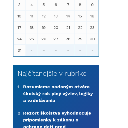
3
4
5
6
7
8
9
10
11
12
13
14
15
16
17
18
19
20
21
22
23
24
25
26
27
28
29
30
31
-
-
-
-
-
-
Najčítanejšie v rubrike
1
Rozumieme nadaným otvára
školský rok plný výziev, logiky
a vzdelávania
2
Rezort školstva vyhodnocuje
pripomienky k zákonu o
ochrane detí pred