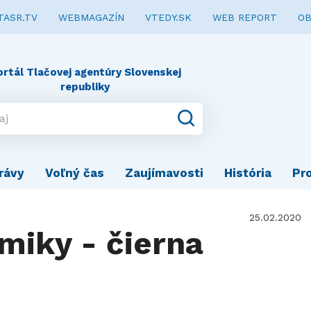
TASR.TV
WEBMAGAZÍN
VTEDY.SK
WEB REPORT
OB
ortál Tlačovej agentúry Slovenskej
republiky
rávy
Voľný čas
Zaujímavosti
História
Pr
25.02.2020
iky - čierna