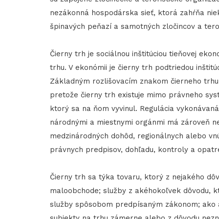
nezákonná hospodárska sieť, ktorá zahŕňa niekt
špinavých peňazí a samotných zločincov a teror
Čierny trh je sociálnou inštitúciou tieňovej ek
trhu. V ekonómii je čierny trh podtriedou inšt
Základným rozlišovacím znakom čierneho trhu j
pretože čierny trh existuje mimo právneho sys
ktorý sa na ňom vyvinul. Regulácia vykonávan
národnými a miestnymi orgánmi má zároveň nep
medzinárodných dohôd, regionálnych alebo vnút
právnych predpisov, dohľadu, kontroly a opatr
Čierny trh sa týka tovaru, ktorý z nejakého dôv
maloobchode; služby z akéhokoľvek dôvodu, kt
služby spôsobom predpísaným zákonom; ako aj 
subjekty na trhu zámerne alebo z dôvodu nezna