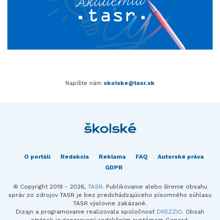
Napíšte nám
skolske@tasr.sk
O portáli
Redakcia
Reklama
FAQ
Autorské práva
GDPR
© Copyright 2019 - 2026,
TASR
. Publikovanie alebo šírenie obsahu
správ zo zdrojov TASR je bez predchádzajúceho písomného súhlasu
TASR výslovne zakázané.
Dizajn a programovanie realizovala spoločnosť
DREZZIO
. Obsah