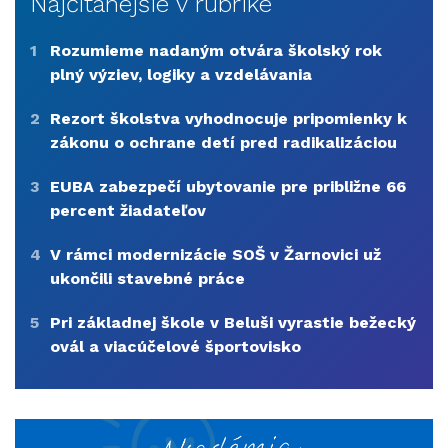
Najčítanejšie v rubrike
1
Rozumieme nadaným otvára školský rok
plný výziev, logiky a vzdelávania
2
Rezort školstva vyhodnocuje pripomienky k
zákonu o ochrane detí pred radikalizáciou
3
EUBA zabezpečí ubytovanie pre približne 66
percent žiadateľov
4
V rámci modernizácie SOŠ v Žarnovici už
ukončili stavebné práce
5
Pri základnej škole v Beluši vyrastie bežecký
ovál a viacúčelové športovisko