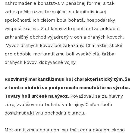
nahromadenie bohatstva v peňažnej forme, a tak
zabezpečiť rozvoj formujúcej sa kapitalistickej
spoločnosti. Ich cieľom bola bohatá, hospodársky
vyspelá krajina. Za hlavný zdroj bohatstva pokladali
zahraničný obchod vyjadrený v och a drahých kovoch.
Vývoz drahých kovov bol zakázaný. Charakteristické
pre obdobie merkantilizmu boli vysoké clá, ťažba
drahých kovov, dobyvačné vojny.
Rozvinutý merkantilizmus bol charakteristický tým, že
v tomto období sa podporovala manufaktúrna výroba.
Tovary boli určené na vývoz.
Považovali sa za hlavný
zdroj zväčšovania bohatstva krajiny. Cieľom bolo
dosiahnuť aktívnu obchodnú bilanciu.
Merkantilizmus bola dominantná teória ekonomického