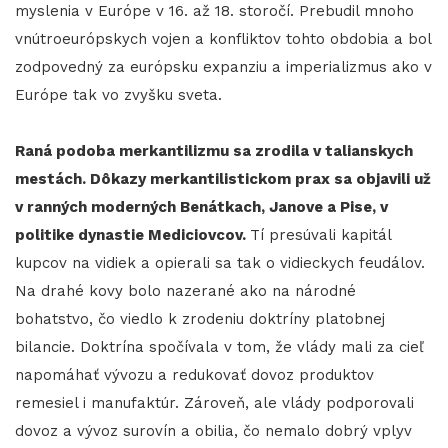
myslenia v Európe v 16. až 18. storočí. Prebudil mnoho
vnútroeurópskych vojen a konfliktov tohto obdobia a bol
zodpovedný za európsku expanziu a imperializmus ako v
Európe tak vo zvyšku sveta.
Raná podoba merkantilizmu sa zrodila v talianskych
mestách. Dôkazy merkantilistickom prax sa objavili už
v ranných moderných Benátkach, Janove a Pise, v
politike dynastie Mediciovcov.
Tí presúvali kapitál
kupcov na vidiek a opierali sa tak o vidieckych feudálov.
Na drahé kovy bolo nazerané ako na národné
bohatstvo, čo viedlo k zrodeniu doktríny platobnej
bilancie. Doktrína spočívala v tom, že vlády mali za cieľ
napomáhať vývozu a redukovať dovoz produktov
remesiel i manufaktúr. Zároveň, ale vlády podporovali
dovoz a vývoz surovín a obilia, čo nemalo dobrý vplyv