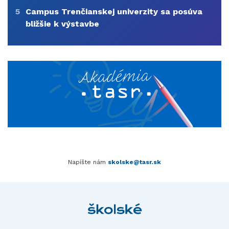
5
Campus Trenčianskej univerzity sa posúva
bližšie k výstavbe
Napíšte nám
skolske@tasr.sk