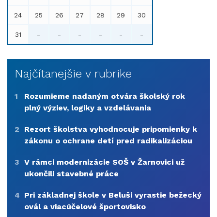
24
25
26
27
28
29
30
31
-
-
-
-
-
-
Najčítanejšie v rubrike
1
Rozumieme nadaným otvára školský rok
plný výziev, logiky a vzdelávania
2
Rezort školstva vyhodnocuje pripomienky k
zákonu o ochrane detí pred radikalizáciou
3
V rámci modernizácie SOŠ v Žarnovici už
ukončili stavebné práce
4
Pri základnej škole v Beluši vyrastie bežecký
ovál a viacúčelové športovisko