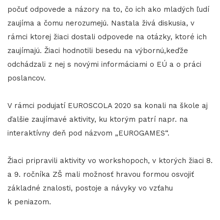
počuť odpovede a názory na to, čo ich ako mladých ľudí
zaujíma a čomu nerozumejú. Nastala živá diskusia, v
rámci ktorej žiaci dostali odpovede na otázky, ktoré ich
zaujímajú. Žiaci hodnotili besedu na výbornú,keďže
odchádzali z nej s novými informáciami o EÚ a o práci
poslancov.
V rámci podujatí EUROSCOLA 2020 sa konali na škole aj
ďalšie zaujímavé aktivity, ku ktorým patrí napr. na
interaktívny deň pod názvom „EUROGAMES“.
Žiaci pripravili aktivity vo workshopoch, v ktorých žiaci 8.
a 9. ročníka ZŠ mali možnosť hravou formou osvojiť
základné znalosti, postoje a návyky vo vzťahu
k peniazom.