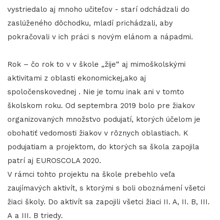
vystriedalo aj mnoho učiteľov - starí odchádzali do
zaslúženého dôchodku, mladí prichádzali, aby
pokračovali v ich práci s novým elánom a nápadmi.
Rok – čo rok to v v škole „žije“ aj mimoškolskými
aktivitami z oblasti ekonomickej,ako aj
spoločenskovednej . Nie je tomu inak ani v tomto
školskom roku. Od septembra 2019 bolo pre žiakov
organizovaných množstvo podujatí, ktorých účelom je
obohatiť vedomosti žiakov v rôznych oblastiach. K
podujatiam a projektom, do ktorých sa škola zapojila
patrí aj EUROSCOLA 2020.
V rámci tohto projektu na škole prebehlo veľa
zaujímavých aktivít, s ktorými s boli oboznámení všetci
žiaci školy. Do aktivít sa zapojili všetci žiaci II. A, II. B, III.
A a III. B triedy.