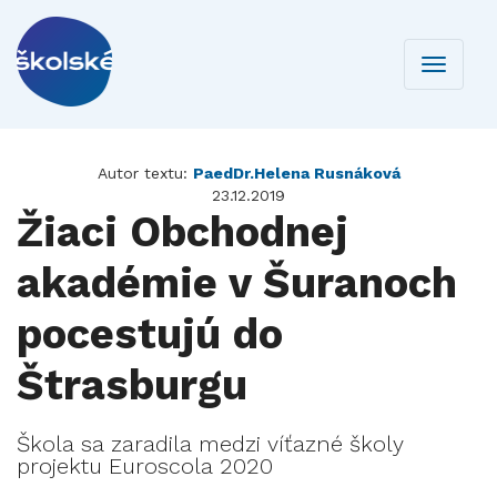
Toggle
navigati
Autor textu:
PaedDr.Helena Rusnáková
23.12.2019
Žiaci Obchodnej
akadémie v Šuranoch
pocestujú do
Štrasburgu
Škola sa zaradila medzi víťazné školy
projektu Euroscola 2020