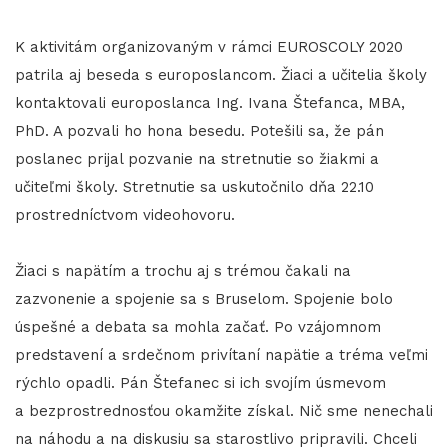
K aktivitám organizovaným v rámci EUROSCOLY 2020
patrila aj beseda s europoslancom. Žiaci a učitelia školy
kontaktovali europoslanca Ing. Ivana Štefanca, MBA,
PhD. A pozvali ho hona besedu. Potešili sa, že pán
poslanec prijal pozvanie na stretnutie so žiakmi a
učiteľmi školy. Stretnutie sa uskutočnilo dňa 22.10
prostredníctvom videohovoru.
Žiaci s napätím a trochu aj s trémou čakali na
zazvonenie a spojenie sa s Bruselom. Spojenie bolo
úspešné a debata sa mohla začať. Po vzájomnom
predstavení a srdečnom privítaní napätie a tréma veľmi
rýchlo opadli. Pán Štefanec si ich svojím úsmevom
a bezprostrednosťou okamžite získal. Nič sme nenechali
na náhodu a na diskusiu sa starostlivo pripravili. Chceli