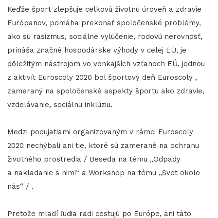
Keďže šport zlepšuje celkovú životnú úroveň a zdravie
Európanov, pomáha prekonať spoločenské problémy,
ako sú rasizmus, sociálne vylúčenie, rodovú nerovnosť,
prináša značné hospodárske výhody v celej EÚ, je
dôležitým nástrojom vo vonkajších vzťahoch EÚ, jednou
z aktivít Euroscoly 2020 bol športový deň Euroscoly ,
zameraný na spoločenské aspekty športu ako zdravie,
vzdelávanie, sociálnu inklúziu.
Medzi podujatiami organizovaným v rámci Euroscoly
2020 nechýbali ani tie, ktoré sú zamerané na ochranu
životného prostredia / Beseda na tému „Odpady
a nakladanie s nimi“ a Workshop na tému „Svet okolo
nás“ / .
Pretože mladí ľudia radi cestujú po Európe, ani táto