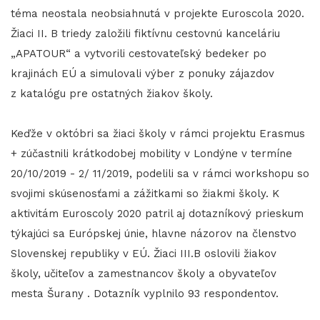
téma neostala neobsiahnutá v projekte Euroscola 2020.
Žiaci II. B triedy založili fiktívnu cestovnú kanceláriu
„APATOUR“ a vytvorili cestovateľský bedeker po
krajinách EÚ a simulovali výber z ponuky zájazdov
z katalógu pre ostatných žiakov školy.
Keďže v októbri sa žiaci školy v rámci projektu Erasmus
+ zúčastnili krátkodobej mobility v Londýne v termíne
20/10/2019 - 2/ 11/2019, podelili sa v rámci workshopu so
svojimi skúsenosťami a zážitkami so žiakmi školy. K
aktivitám Euroscoly 2020 patril aj dotazníkový prieskum
týkajúci sa Európskej únie, hlavne názorov na členstvo
Slovenskej republiky v EÚ. Žiaci III.B oslovili žiakov
školy, učiteľov a zamestnancov školy a obyvateľov
mesta Šurany . Dotazník vyplnilo 93 respondentov.