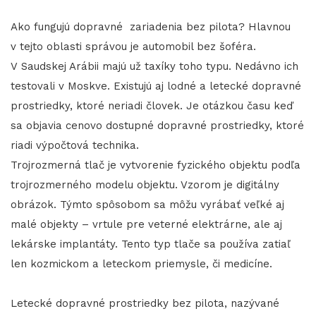
Ako fungujú dopravné zariadenia bez pilota? Hlavnou
v tejto oblasti správou je automobil bez šoféra.
V Saudskej Arábii majú už taxíky toho typu. Nedávno ich
testovali v Moskve. Existujú aj lodné a letecké dopravné
prostriedky, ktoré neriadi človek. Je otázkou času keď
sa objavia cenovo dostupné dopravné prostriedky, ktoré
riadi výpočtová technika.
Trojrozmerná tlač je vytvorenie fyzického objektu podľa
trojrozmerného modelu objektu. Vzorom je digitálny
obrázok. Týmto spôsobom sa môžu vyrábať veľké aj
malé objekty – vrtule pre veterné elektrárne, ale aj
lekárske implantáty. Tento typ tlače sa používa zatiaľ
len kozmickom a leteckom priemysle, či medicíne.
Letecké dopravné prostriedky bez pilota, nazývané