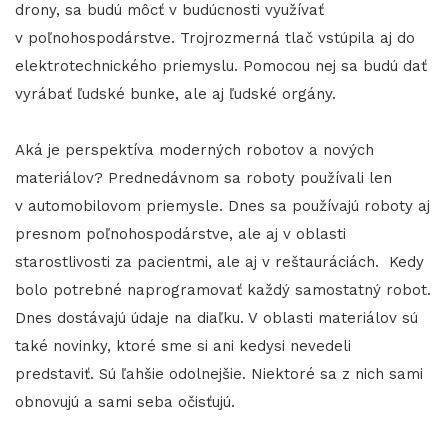
drony, sa budú môcť v budúcnosti využívať
v poľnohospodárstve. Trojrozmerná tlač vstúpila aj do
elektrotechnického priemyslu. Pomocou nej sa budú dať
vyrábať ľudské bunke, ale aj ľudské orgány.
Aká je perspektíva moderných robotov a nových
materiálov? Prednedávnom sa roboty používali len
v automobilovom priemysle. Dnes sa používajú roboty aj
presnom poľnohospodárstve, ale aj v oblasti
starostlivosti za pacientmi, ale aj v reštauráciách. Kedy
bolo potrebné naprogramovať každý samostatný robot.
Dnes dostávajú údaje na diaľku. V oblasti materiálov sú
také novinky, ktoré sme si ani kedysi nevedeli
predstaviť. Sú ľahšie odolnejšie. Niektoré sa z nich sami
obnovujú a sami seba očisťujú.