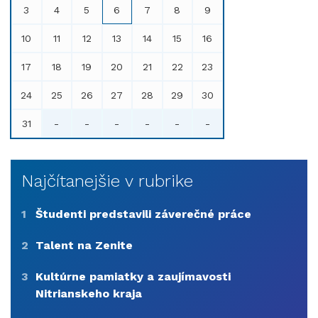
3
4
5
6
7
8
9
10
11
12
13
14
15
16
17
18
19
20
21
22
23
24
25
26
27
28
29
30
31
-
-
-
-
-
-
Najčítanejšie v rubrike
1
Študenti predstavili záverečné práce
2
Talent na Zenite
3
Kultúrne pamiatky a zaujímavosti
Nitrianskeho kraja