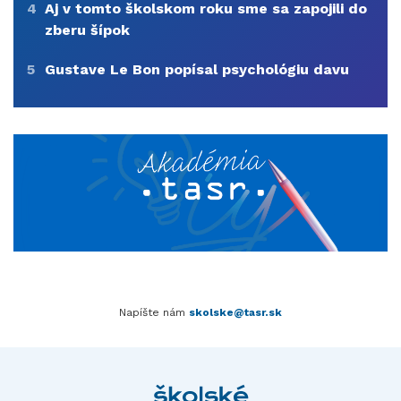
4
Aj v tomto školskom roku sme sa zapojili do
zberu šípok
5
Gustave Le Bon popísal psychológiu davu
Napíšte nám
skolske@tasr.sk