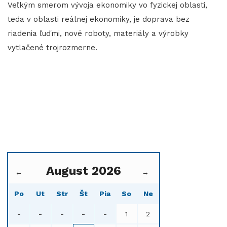
Veľkým smerom vývoja ekonomiky vo fyzickej oblasti,
teda v oblasti reálnej ekonomiky, je doprava bez
riadenia ľuďmi, nové roboty, materiály a výrobky
vytlačené trojrozmerne.
August 2026
←
→
Po
Ut
Str
Št
Pia
So
Ne
-
-
-
-
-
1
2