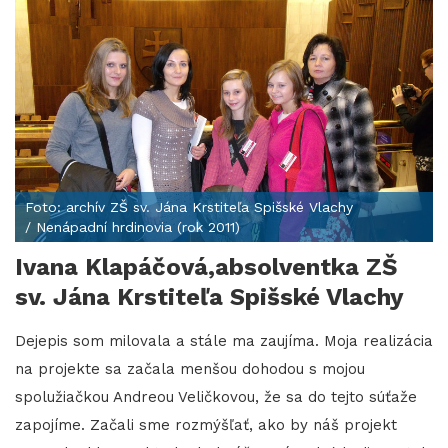
Foto: archív ZŠ sv. Jána Krstiteľa Spišské Vlachy
/ Nenápadní hrdinovia (rok 2011)
Ivana Klapáčová,absolventka ZŠ
sv. Jána Krstiteľa Spišské Vlachy
Dejepis som milovala a stále ma zaujíma. Moja realizácia
na projekte sa začala menšou dohodou s mojou
spolužiačkou Andreou Veličkovou, že sa do tejto súťaže
zapojíme. Začali sme rozmýšľať, ako by náš projekt