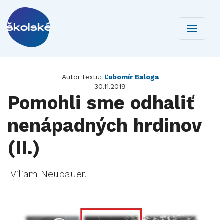
Toggle
navigati
Autor textu:
Ľubomír Baloga
30.11.2019
Pomohli sme odhaliť
nenápadných hrdinov
(II.)
Viliam Neupauer.