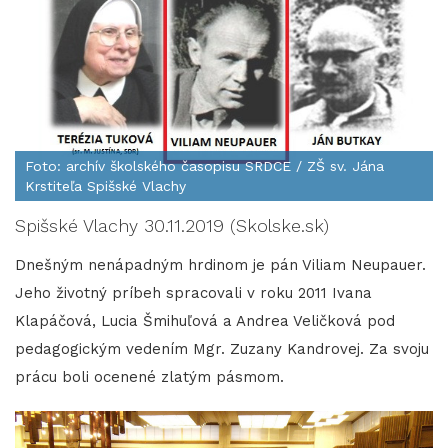
Foto: archív školského časopisu SRDCE / ZŠ sv. Jána
Krstiteľa Spišské Vlachy
Spišské Vlachy 30.11.2019 (Skolske.sk)
Dnešným nenápadným hrdinom je pán Viliam Neupauer.
Jeho životný príbeh spracovali v roku 2011 Ivana
Klapáčová, Lucia Šmihuľová a Andrea Veličková pod
pedagogickým vedením Mgr. Zuzany Kandrovej. Za svoju
prácu boli ocenené zlatým pásmom.