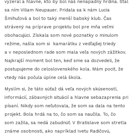
vyzeral a hlavne, kto by bol náš nenápadný hrdina. Stal
sa ním Viliam Neupauer. Pridala sa k nám Lucia
Šmihuľová a bol to taký menší babský klub. Čas
strávený na príprave projektu bol pre mňa veľmi
obohacujúci. Získala som nové poznatky o minulom
režime, našla som si kamarátku z vedľajšej triedy
a v neposlednom rade som mala veľa nových zážitkov.
Najkrajší moment bol ten, keď sme sa dozvedeli, že
postupujeme do celoslovenského kola. Mám pocit, že
vtedy nás počula úplne celá škola.
Myslím si, že táto súťaž dá veľa nových skúseností,
informácií, zábavných situácií a hlavne sebazaprenia pri
písaní. Nikdy som neľutovala, že som sa dala na tento
projekt. Bola hrdá na to, čo som sa naučila. To, čo
som zažila, sa nedá zabudnúť. V Bratislave som stretla
známe osobnosti, ako napríklad Ivetu Radičovú,