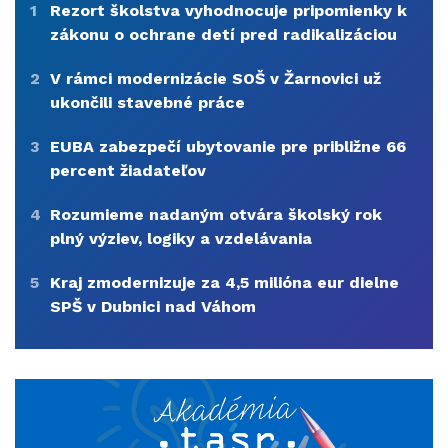
1
Rezort školstva vyhodnocuje pripomienky k
zákonu o ochrane detí pred radikalizáciou
2
V rámci modernizácie SOŠ v Žarnovici už
ukončili stavebné práce
3
EUBA zabezpečí ubytovanie pre približne 66
percent žiadateľov
4
Rozumieme nadaným otvára školský rok
plný výziev, logiky a vzdelávania
5
Kraj zmodernizuje za 4,5 milióna eur dielne
SPŠ v Dubnici nad Váhom