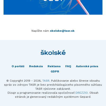
Napíšte nám
skolske@tasr.sk
O portáli
Redakcia
Reklama
FAQ
Autorské práva
GDPR
© Copyright 2019 - 2026,
TASR
. Publikovanie alebo šírenie obsahu
správ zo zdrojov TASR je bez predchádzajúceho písomného súhlasu
TASR výslovne zakázané.
Dizajn a programovanie realizovala spoločnosť
DREZZIO
. Obsah
stránok je generovaný redakčným systémom Gepard.