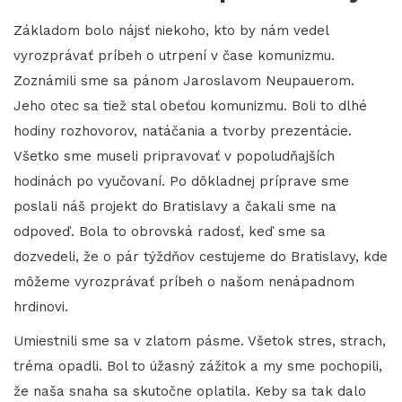
Základom bolo nájsť niekoho, kto by nám vedel
vyrozprávať príbeh o utrpení v čase komunizmu.
Zoznámili sme sa pánom Jaroslavom Neupauerom.
Jeho otec sa tiež stal obeťou komunizmu. Boli to dlhé
hodiny rozhovorov, natáčania a tvorby prezentácie.
Všetko sme museli pripravovať v popoludňajších
hodinách po vyučovaní. Po dôkladnej príprave sme
poslali náš projekt do Bratislavy a čakali sme na
odpoveď. Bola to obrovská radosť, keď sme sa
dozvedeli, že o pár týždňov cestujeme do Bratislavy, kde
môžeme vyrozprávať príbeh o našom nenápadnom
hrdinovi.
Umiestnili sme sa v zlatom pásme. Všetok stres, strach,
tréma opadli. Bol to úžasný zážitok a my sme pochopili,
že naša snaha sa skutočne oplatila. Keby sa tak dalo