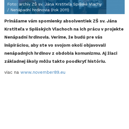
Foto: archív ZŠ sv. Jána Krstiteľa Spišské Vlachy
/ Nenápadní hrdinovia (rok 2011)
Prinášame vám spomienky absolventiek ZŠ sv. Jána
Krstiteľa v Spišských Vlachoch na ich prácu v projekte
Nenápadní hrdinovia. Veríme, že budú pre vás
inšpiráciou, aby ste vo svojom okolí objavovali
nenápadných hrdinov z obdobia komunizmu. Aj žiaci
základnej školy môžu takto poodkryť históriu.
viac na
www.november89.eu