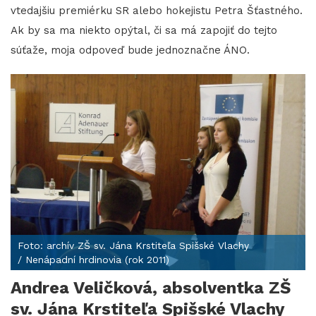
vtedajšiu premiérku SR alebo hokejistu Petra Šťastného.
Ak by sa ma niekto opýtal, či sa má zapojiť do tejto
súťaže, moja odpoveď bude jednoznačne ÁNO.
Foto: archív ZŠ sv. Jána Krstiteľa Spišské Vlachy
/ Nenápadní hrdinovia (rok 2011)
Andrea Veličková, absolventka ZŠ
sv. Jána Krstiteľa Spišské Vlachy