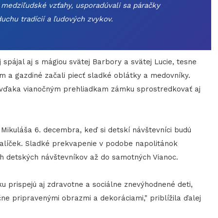
j medziľudské vzťahy, usporadúvali sa páračky
 duchu tradícií a ľudových zvykov.
spájal aj s mágiou svätej Barbory a svätej Lucie, tesne
m a gazdiné začali piecť sladké oblátky a medovníky.
i vďaka vianočným prehliadkam zámku sprostredkovať aj
kuláša 6. decembra, keď si detskí návštevníci budú
balíček. Sladké prekvapenie v podobe napolitánok
h detských návštevníkov až do samotných Vianoc.
rispejú aj zdravotne a sociálne znevýhodnené deti,
e pripravenými obrazmi a dekoráciami," priblížila ďalej