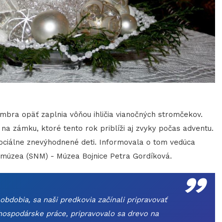
mbra opäť zaplnia vôňou ihličia vianočných stromčekov.
 na zámku, ktoré tento rok priblíži aj zvyky počas adventu.
sociálne znevýhodnené deti. Informovala o tom vedúca
„
o múzea (SNM) - Múzea Bojnice Petra Gordíková.
dobia, sa naši predkovia začínali pripravovať
hospodárske práce, pripravovalo sa drevo na