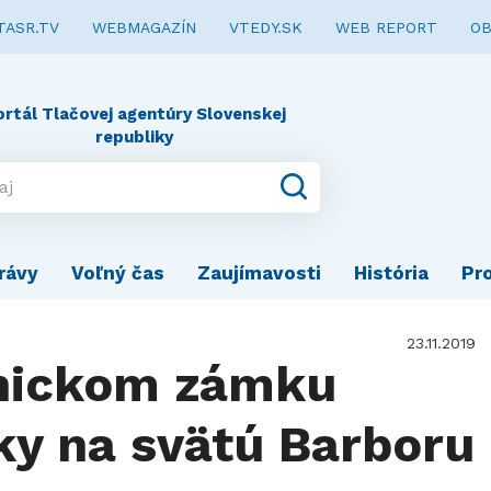
TASR.TV
WEBMAGAZÍN
VTEDY.SK
WEB REPORT
OB
ortál Tlačovej agentúry Slovenskej
republiky
rávy
Voľný čas
Zaujímavosti
História
Pr
23.11.2019
jnickom zámku
ky na svätú Barboru