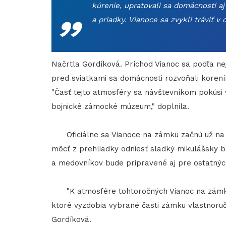
„
kúrenie, upratovali sa domácnosti a
a priadky. Vianoce sa zvykli tráviť v
Načrtla Gordíková. Príchod Vianoc sa podľa nej 
pred sviatkami sa domácnosti rozvoňali korení
"Časť tejto atmosféry sa návštevníkom pokús
bojnické zámocké múzeum," doplnila.
Oficiálne sa Vianoce na zámku začnú už na Mi
môcť z prehliadky odniesť sladký mikulášsky 
a medovníkov bude pripravené aj pre ostatnýc
"K atmosfére tohtoročných Vianoc na zámku p
ktoré vyzdobia vybrané časti zámku vlastnoručn
Gordíková.