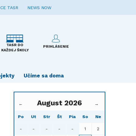
CE TASR
NEWS NOW
TASR DO
PRIHLÁSENIE
KAŽDEJ ŠKOLY
ojekty
Učíme sa doma
August 2026
←
→
Po
Ut
Str
Št
Pia
So
Ne
-
-
-
-
-
1
2