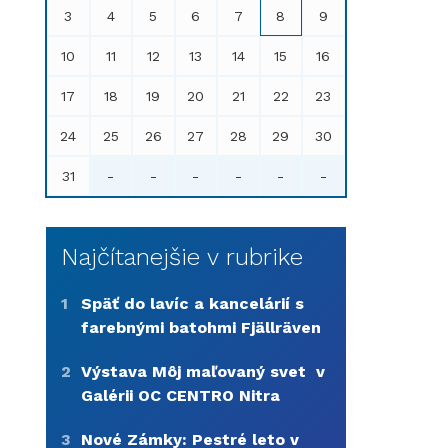
3
4
5
6
7
8
9
10
11
12
13
14
15
16
17
18
19
20
21
22
23
24
25
26
27
28
29
30
31
-
-
-
-
-
-
Najčítanejšie v rubrike
1
Späť do lavíc a kancelárií s
farebnými batohmi Fjällräven
2
Výstava Môj maľovaný svet v
Galérii OC CENTRO Nitra
3
Nové Zámky: Pestré leto v