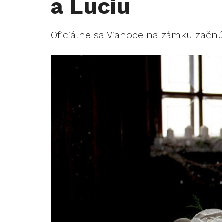
a Luciu
Oficiálne sa Vianoce na zámku začnú