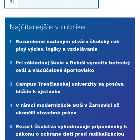
31
-
-
-
-
-
-
Najčítanejšie v rubrike
1
Rozumieme nadaným otvára školský rok
plný výziev, logiky a vzdelávania
2
Pri základnej škole v Beluši vyrastie bežecký
ovál a viacúčelové športovisko
3
Campus Trenčianskej univerzity sa posúva
bližšie k výstavbe
4
V rámci modernizácie SOŠ v Žarnovici už
ukončili stavebné práce
5
Rezort školstva vyhodnocuje pripomienky k
zákonu o ochrane detí pred radikalizáciou