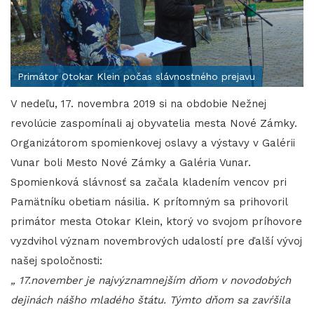
Primátor Otokar Klein počas slávnostného prejavu
V nedeľu, 17. novembra 2019 si na obdobie Nežnej
revolúcie zaspomínali aj obyvatelia mesta Nové Zámky.
Organizátorom spomienkovej oslavy a výstavy v Galérii
Vunar boli Mesto Nové Zámky a Galéria Vunar.
Spomienková slávnosť sa začala kladením vencov pri
Pamätníku obetiam násilia. K prítomným sa prihovoril
primátor mesta Otokar Klein, ktorý vo svojom príhovore
vyzdvihol význam novembrových udalostí pre ďalší vývoj
našej spoločnosti:
„ 17.november je najvýznamnejším dňom v novodobých
dejinách nášho mladého štátu. Týmto dňom sa zavŕšila