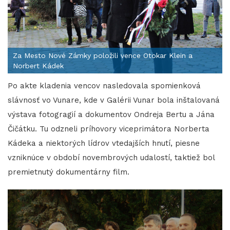
Za Mesto Nové Zámky položili vence Otokar Klein a
Norbert Kádek
Po akte kladenia vencov nasledovala spomienková
slávnosť vo Vunare, kde v Galérii Vunar bola inštalovaná
výstava fotogragií a dokumentov Ondreja Bertu a Jána
Čičátku. Tu odzneli príhovory viceprimátora Norberta
Kádeka a niektorých lídrov vtedajších hnutí, piesne
vzniknúce v období novembrových udalostí, taktiež bol
premietnutý dokumentárny film.