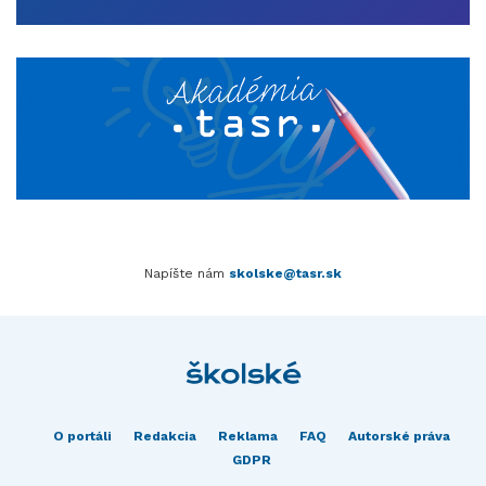
Napíšte nám
skolske@tasr.sk
O portáli
Redakcia
Reklama
FAQ
Autorské práva
GDPR