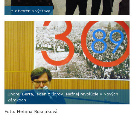
...z otvorenia výstavy
Ondrej Berta, jeden z lídrov Nežnej revolúcie v Nových
Zámkoch
Foto: Helena Rusnáková