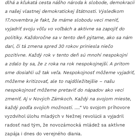
dlhá a kľukatá cesta nášho národa k slobode, demokracii
a našej vlastnej demokratickej štátnosti. Výsledkom
17.novembra je fakt, že máme slobodu veci meniť,
vyjadriť svoju vôľu vo voľbách a aktívne sa zapojiť do
politiky. Každoročne sa v tento deň pýtame, ako sa nám
darí, či tá zmena spred 30 rokov priniesla niečo
pozitívne. Každý rok v tento deň sú mnohí nespokojní
a zdalo by sa, že z roka na rok nespokojnejší. A pritom
sme dosiahli už tak veľa. Nespokojnosť môžeme vyjadriť,
môžeme kritizovať, ale to najdôležitejšie – našu
nespokojnosť môžeme pretaviť do nápadov ako veci
zmeniť. Aj v Nových Zámkoch. Každý na svojom mieste,
každý podľa svojich možností. ….“
Vo svojom príhovore
vyzdvihol úlohu mladých v Nežnej revolúcii a vyjadril
radosť nad tým, že novozámocká mládež sa aktívne
zapája i dnes do verejného diania.