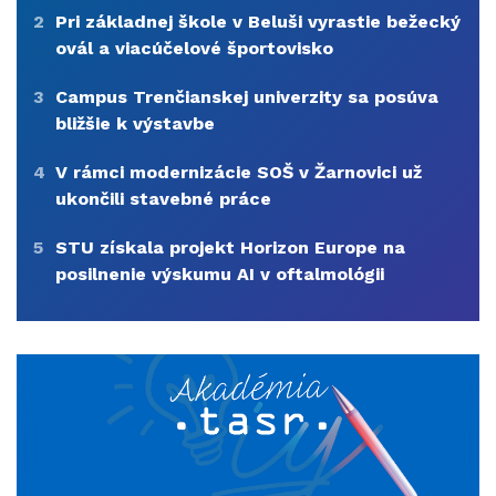
2
Pri základnej škole v Beluši vyrastie bežecký
ovál a viacúčelové športovisko
3
Campus Trenčianskej univerzity sa posúva
bližšie k výstavbe
4
V rámci modernizácie SOŠ v Žarnovici už
ukončili stavebné práce
5
STU získala projekt Horizon Europe na
posilnenie výskumu AI v oftalmológii