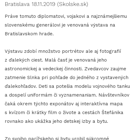
Bratislava 18.11.2019 (Skolske.sk)
Práve tomuto diplomatovi, vojakovi a najznámejšiemu
slovenskému generálovi je venovaná výstava na
Bratislavskom hrade.
Výstavu zdobí množstvo portrétov ale aj fotografií
z ďalekých ciest. Malá časť je venovaná jeho
astronomickej a vedeckej činnosti. Zvedavcov zaujme
zatmenie Slnka pri pohľade do jedného z vystavených
ďalekohľadov. Deti sa potešia modelu vojnového tanku
a dospelí uniformám či vyznamenaniam. Návštevníkov
čaká okrem týchto exponátov aj interaktívna mapa
s kvízom či krátky film o živote a cestách Štefánika
rovnako ako ukážka jeho detskej izby a bytu.
Zo svojho parížskeho si bytu urobil súkromné