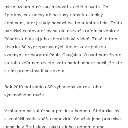
minimúzeum plné zaujímavostí z celého sveta. Od
šperkov, cez odevy až po kusy nábytku. Jediný
kontinent, ktorý nikdy nenavštívil bola Antarktída. Tento
náruživý cestovateľ by sa dal nazvať kráľom suvenírov.
Pôsobivá bola aj jeho zberateľská vášeň. Značí o tom
zbierka 60 vypreparovaných kolibríkov spolu so
vzácnymi drevorytmi Paula Gauguina. O osobnom živote
sa toho veľa nedozviete, zato nadobudnete pocit, že ste
s ním precestovali kus sveta.
Rok 2019 bol vládou SR vyhlásený za rok tohto
výnimočného muža.
Vzhľadom na kultúrnu a politickú hodnotu Štefánika by
si zaslúžil oveľa väčšiu expozíciu. Čo však jeho priaznivci
nenájdu v Bratislave, nájdu v jeho rodnom dome