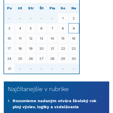
Po
Ut
Str
Št
Pia
So
Ne
-
-
-
-
-
1
2
3
4
5
6
7
8
9
10
11
12
13
14
15
16
17
18
19
20
21
22
23
24
25
26
27
28
29
30
31
-
-
-
-
-
-
Najčítanejšie v rubrike
1
Rozumieme nadaným otvára školský rok
plný výziev, logiky a vzdelávania