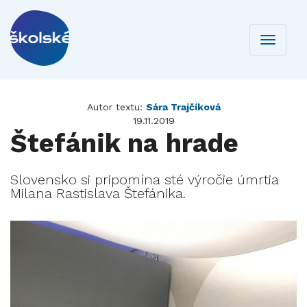
Toggle
navigati
Autor textu:
Sára Trajčíková
19.11.2019
Štefánik na hrade
Slovensko si pripomína sté výročie úmrtia
Milana Rastislava Štefánika.