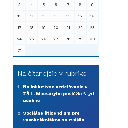
3
4
5
6
7
8
9
10
11
12
13
14
15
16
17
18
19
20
21
22
23
24
25
26
27
28
29
30
31
-
-
-
-
-
-
Najčítanejšie v rubrike
1
Na inkluzívne vzdelávanie v
ZŠ L. Mocsáryho poslúžia štyri
učebne
2
Sociálne štipendium pre
vysokoškolákov sa zvýšilo