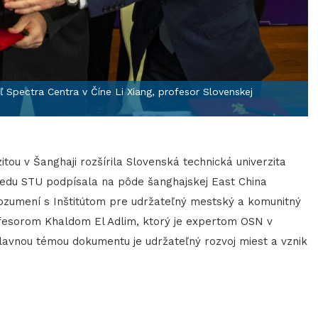
 Spectra Centra v Číne Li Xiang, profesor Slovenskej
tou v Šanghaji rozšírila Slovenská technická univerzita
V stredu STU podpísala na pôde šanghajskej East China
umení s Inštitútom pre udržateľný mestský a komunitný
fesorom Khaldom El Adlim, ktorý je expertom OSN v
lavnou témou dokumentu je udržateľný rozvoj miest a vznik