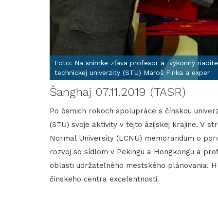
Foto: Na snímke zľava profesor a výkonný riaditeľ
technickej univerzity (STU) Maroš Finka a exper
Šanghaj 07.11.2019 (TASR)
Po ôsmich rokoch spolupráce s čínskou univerzi
(STU) svoje aktivity v tejto ázijskej krajine. 
Normal University (ECNU) memorandum o poroz
rozvoj so sídlom v Pekingu a Hongkongu a pro
oblasti udržateľného mestského plánovania. H
čínskeho centra excelentnosti.