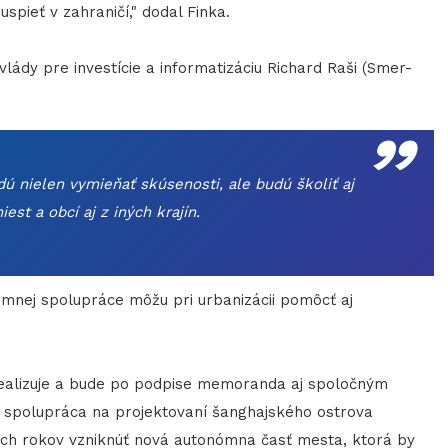
spieť v zahraničí," dodal Finka.
y pre investície a informatizáciu Richard Raši (Smer-
„
udú nielen vymieňať skúsenosti, ale budú školiť aj
st a obcí aj z iných krajín.
omnej spolupráce môžu pri urbanizácii pomôcť aj
alizuje a bude po podpise memoranda aj spoločným
e spolupráca na projektovaní šanghajského ostrova
ch rokov vzniknúť nová autonómna časť mesta, ktorá by