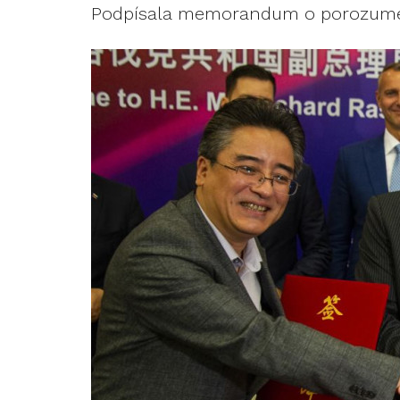
Podpísala memorandum o porozume