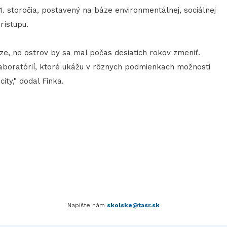
. storočia, postavený na báze environmentálnej, sociálnej
rístupu.
e, no ostrov by sa mal počas desiatich rokov zmeniť.
 laboratórií, ktoré ukážu v rôznych podmienkach možnosti
ty," dodal Finka.
Napíšte nám
skolske@tasr.sk