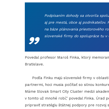
Podpísaním dohody sa otvorila spol
aj pre mestá, obce aj podnikateľov.
„
na báze plánovania priestorového ro
slovenské firmy do spolupráce tu v 
Povedal profesor Maroš Finka, ktorý memora
Bratislave.
Podľa Finku majú slovenské firmy v oblasti u
partnermi, hoci musia počítať so silnou konkure
Máme Slovak Smart City Cluster medzi akadem
v tomto už mnohé robí," povedal Finka. Úrad p
pripraviť stratégiu štátnej podpory pre rozvoj 