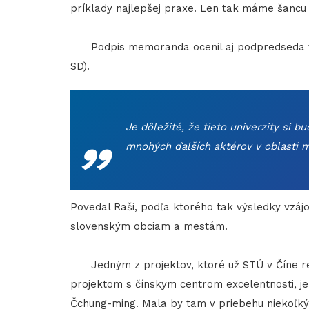
príklady najlepšej praxe. Len tak máme šancu u
Podpis memoranda ocenil aj podpredseda vlád
SD).
„
Je dôležité, že tieto univerzity si b
mnohých ďalších aktérov v oblasti mie
Povedal Raši, podľa ktorého tak výsledky vzáj
slovenským obciam a mestám.
Jedným z projektov, ktoré už STÚ v Číne re
projektom s čínskym centrom excelentnosti, j
Čchung-ming. Mala by tam v priebehu niekoľký