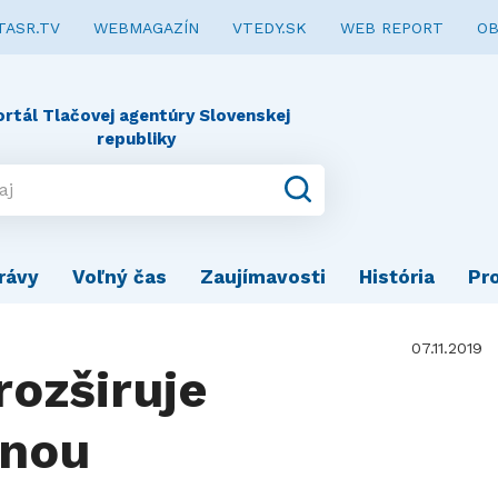
TASR.TV
WEBMAGAZÍN
VTEDY.SK
WEB REPORT
OB
ortál Tlačovej agentúry Slovenskej
republiky
rávy
Voľný čas
Zaujímavosti
História
Pr
07.11.2019
rozširuje
ínou