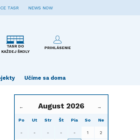
CE TASR
NEWS NOW
TASR DO
PRIHLÁSENIE
KAŽDEJ ŠKOLY
ojekty
Učíme sa doma
August 2026
←
→
Po
Ut
Str
Št
Pia
So
Ne
-
-
-
-
-
1
2