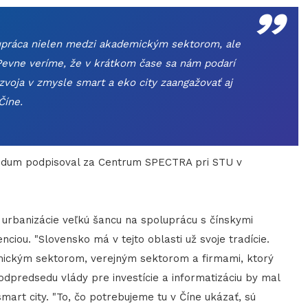
„
upráca nielen medzi akademickým sektorom, ale
 Pevne veríme, že v krátkom čase sa nám podarí
zvoja v zmysle smart a eko city zaangažovať aj
Číne.
ndum podpisoval za Centrum SPECTRA pri STU v
rbanizácie veľkú šancu na spoluprácu s čínskymi
nciou. "Slovensko má v tejto oblasti už svoje tradície.
ickým sektorom, verejným sektorom a firmami, ktorý
odpredsedu vlády pre investície a informatizáciu by mal
smart city. "To, čo potrebujeme tu v Číne ukázať, sú