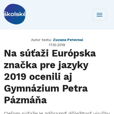
Toggle
navigati
Autor textu:
Zuzana Peternai
17.10.2019
Na súťaži Európska
značka pre jazyky
2019 ocenili aj
Gymnázium Petra
Pázmáňa
Cieľom súťaže je zdôrazniť dôležitosť výučby