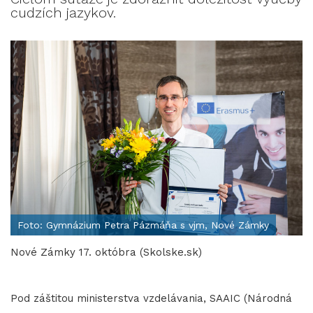
cudzích jazykov.
Foto: Gymnázium Petra Pázmáňa s vjm, Nové Zámky
Nové Zámky 17. októbra (Skolske.sk)
Pod záštitou ministerstva vzdelávania, SAAIC (Národná