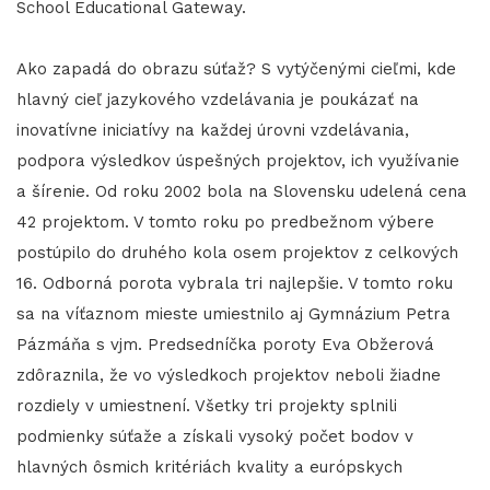
School Educational Gateway.
Ako zapadá do obrazu súťaž? S vytýčenými cieľmi, kde
hlavný cieľ jazykového vzdelávania je poukázať na
inovatívne iniciatívy na každej úrovni vzdelávania,
podpora výsledkov úspešných projektov, ich využívanie
a šírenie. Od roku 2002 bola na Slovensku udelená cena
42 projektom. V tomto roku po predbežnom výbere
postúpilo do druhého kola osem projektov z celkových
16. Odborná porota vybrala tri najlepšie. V tomto roku
sa na víťaznom mieste umiestnilo aj Gymnázium Petra
Pázmáňa s vjm. Predsedníčka poroty Eva Obžerová
zdôraznila, že vo výsledkoch projektov neboli žiadne
rozdiely v umiestnení. Všetky tri projekty splnili
podmienky súťaže a získali vysoký počet bodov v
hlavných ôsmich kritériách kvality a európskych