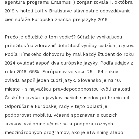
agentúra programu Erasmus+) zorganizovala 1. októbra
2019 v hoteli Loft v Bratislave slávnostné odovzdávanie
cien súťaže Európska značka pre jazyky 2019
Prečo je dôležité o tom vedieť? Súťaž je vynikajúcou
príležitosťou zdôrazniť dôležitosť výučby cudzích jazykov.
Podľa Rímskeho dohovoru by mal každý študent do roku
2024 ovládať aspoň dva európske jazyky. Podľa údajov z
roku 2016, 65% Európanov vo veku 25 - 64 rokov
ovláda aspoň jeden cudzí jazyk. Slovensko je na 10.
mieste - s najväčšou pravdepodobnosťou kvôli znalosti
Českého jazyka a jazykov našich susedov pri hraniciach.
Odporúčanie Európskej rady v tejto oblasti je
podporovať mobilitu, včasné spoznávanie cudzích
jazykov, vzájomné učenie sa a podpora rôznych
medzinárodných programov, ako je eTwinning alebo