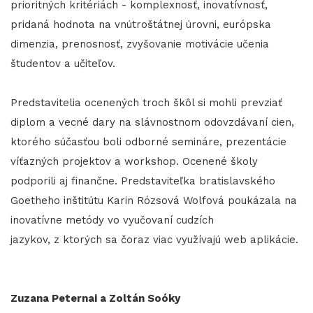
prioritných kritériách - komplexnosť, inovatívnosť,
pridaná hodnota na vnútroštátnej úrovni, európska
dimenzia, prenosnosť, zvyšovanie motivácie učenia
študentov a učiteľov.
Predstavitelia ocenených troch škôl si mohli prevziať
diplom a vecné dary na slávnostnom odovzdávaní cien,
ktorého súčasťou boli odborné semináre, prezentácie
víťazných projektov a workshop. Ocenené školy
podporili aj finančne. Predstaviteľka bratislavského
Goetheho inštitútu Karin Rózsová Wolfová poukázala na
inovatívne metódy vo vyučovaní cudzích
jazykov, z ktorých sa čoraz viac využívajú web aplikácie.
Zuzana Peternai a Zoltán Soóky