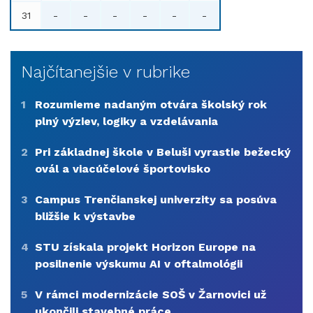
31
-
-
-
-
-
-
Najčítanejšie v rubrike
1
Rozumieme nadaným otvára školský rok
plný výziev, logiky a vzdelávania
2
Pri základnej škole v Beluši vyrastie bežecký
ovál a viacúčelové športovisko
3
Campus Trenčianskej univerzity sa posúva
bližšie k výstavbe
4
STU získala projekt Horizon Europe na
posilnenie výskumu AI v oftalmológii
5
V rámci modernizácie SOŠ v Žarnovici už
ukončili stavebné práce