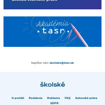
Napíšte nám
skolske@tasr.sk
O portáli
Redakcia
Reklama
FAQ
Autorské práva
GDPR