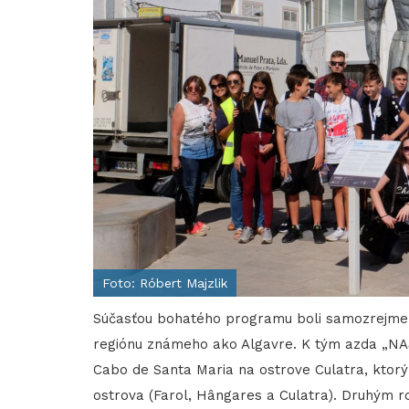
Foto: Róbert Majzlik
Súčasťou bohatého programu boli samozrejme 
regiónu známeho ako Algavre. K tým azda „NAJ
Cabo de Santa Maria na ostrove Culatra, ktorý
ostrova (Farol, Hângares a Culatra). Druhým 