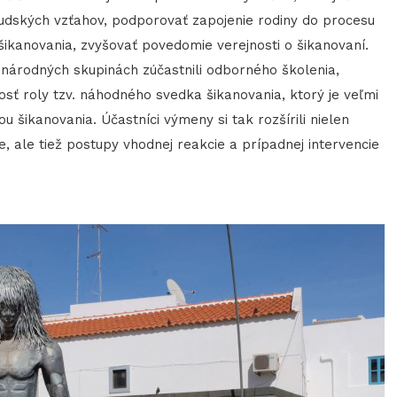
iľudských vzťahov, podporovať zapojenie rodiny do procesu
ikanovania, zvyšovať povedomie verejnosti o šikanovaní.
inárodných skupinách zúčastnili odborného školenia,
osť roly tzv. náhodného svedka šikanovania, ktorý je veľmi
 šikanovania. Účastníci výmeny si tak rozšírili nielen
, ale tiež postupy vhodnej reakcie a prípadnej intervencie