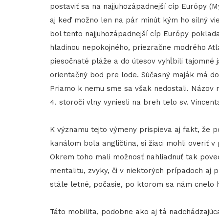
postaviť sa na najjuhozápadnejší cíp Európy (M
aj keď možno len na pár minút kým ho silný vi
bol tento najjuhozápadnejší cíp Európy poklad
hladinou nepokojného, priezračne modrého Atlant
piesočnaté pláže a do útesov vyhĺbili tajomné 
orientačný bod pre lode. Súčasný maják má do
Priamo k nemu sme sa však nedostali. Názov m
4. storočí vlny vyniesli na breh telo sv. Vincent
K významu tejto výmeny prispieva aj fakt, že
kanálom bola angličtina, si žiaci mohli overiť 
Okrem toho mali možnosť nahliadnuť tak povedi
mentalitu, zvyky, či v niektorých prípadoch aj
stále letné, počasie, po ktorom sa nám cnelo h
Táto mobilita, podobne ako aj tá nadchádzajú