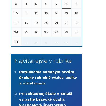
3
4
5
6
7
8
9
10
11
12
13
14
15
16
17
18
19
20
21
22
23
24
25
26
27
28
29
30
31
-
-
-
-
-
-
Najčítanejšie v rubrike
1
Rozumieme nadaným otvára
školský rok plný výziev, logiky
a vzdelávania
2
Pri základnej škole v Beluši
vyrastie bežecký ovál a
viacúčelové športovisko