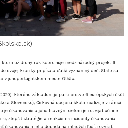
Skolske.sk)
 ktorá už druhý rok koordinuje medzinárodný projekt 6
 do svojej kroniky pripísala ďalší významný deň. Stalo sa
ole v juhoportugalskom meste Olhão.
– 2020), ktorého základom je partnerstvo 6 európskych škôl
ko a Slovensko), Cirkevná spojená škola realizuje v rámci
je šikanovanie a jeho hlavným cieľom je rozvíjať účinné
niu, zlepšiť stratégie a reakcie na incidenty šikanovania,
ť šikanovaniu a jeho dopadu na mladých ľudí, rozvíjať