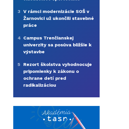
3
V rámci modernizácie SOŠ v
Žarnovici už ukončili stavebné
práce
4
Campus Trenčianskej
univerzity sa posúva bližšie k
výstavbe
5
Rezort školstva vyhodnocuje
pripomienky k zákonu o
ochrane detí pred
radikalizáciou