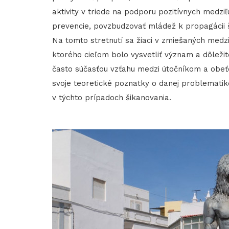
aktivity v triede na podporu pozitívnych medz
prevencie, povzbudzovať mládež k propagácii š
Na tomto stretnutí sa žiaci v zmiešaných medz
ktorého cieľom bolo vysvetliť význam a dôležit
často súčasťou vzťahu medzi útočníkom a obeťou
svoje teoretické poznatky o danej problematike
v týchto prípadoch šikanovania.