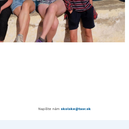
Napíšte nám
skolske@tasr.sk