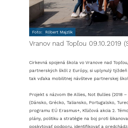
Foto: Róbert Majzlik
Vranov nad Topľou 09.10.2019 (
Cirkevná spojená škola vo Vranove nad Topľou,
partnerských škôl z Európy, si uplynulý týždeň
tak vďaka mobilitnej návšteve partnerskej šk
Projekt s názvom Be Allies, Not Bullies (2018 
(Dánsko, Grécko, Taliansko, Portugalsko, Turec
programu EÚ Erasmus+, Kľúčová akcia 2. Témou 
plány, politiku a stratégie na boj proti šikanova
poskytovať podporu, identifikovať a predchádza