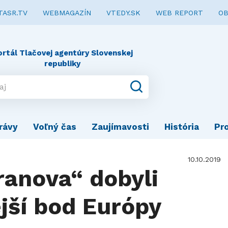
TASR.TV
WEBMAGAZÍN
VTEDY.SK
WEB REPORT
OB
ortál Tlačovej agentúry Slovenskej
republiky
rávy
Voľný čas
Zaujímavosti
História
Pr
10.10.2019
ranova“ dobyli
jší bod Európy