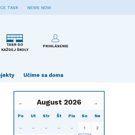
CE TASR
NEWS NOW
TASR DO
PRIHLÁSENIE
KAŽDEJ ŠKOLY
ojekty
Učíme sa doma
August 2026
←
→
Po
Ut
Str
Št
Pia
So
Ne
-
-
-
-
-
1
2