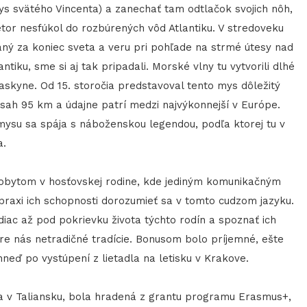
ys svätého Vincenta) a zanechať tam odtlačok svojich nôh,
etor nesfúkol do rozbúrených vôd Atlantiku. V stredoveku
aný za koniec sveta a veru pri pohľade na strmé útesy nad
iku, sme si aj tak pripadali. Morské vlny tu vytvorili dlhé
jaskyne. Od 15. storočia predstavoval tento mys dôležitý
sah 95 km a údajne patrí medzi najvýkonnejší v Európe.
ysu sa spája s náboženskou legendou, podľa ktorej tu v
a.
 pobytom v hosťovskej rodine, kde jediným komunikačným
v praxi ich schopnosti dorozumieť sa v tomto cudzom jazyku.
ac až pod pokrievku života týchto rodín a spoznať ich
 pre nás netradičné tradície. Bonusom bolo príjemné, ešte
neď po vystúpení z lietadla na letisku v Krakove.
ca v Taliansku, bola hradená z grantu programu Erasmus+,