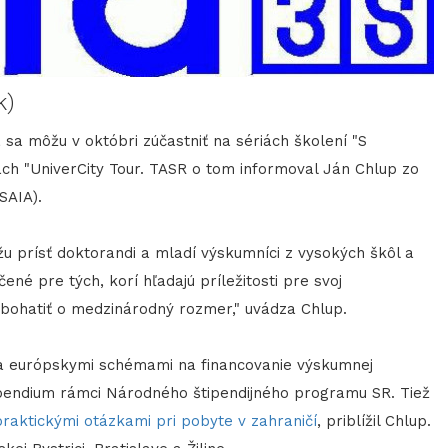
k)
 sa môžu v októbri zúčastniť na sériách školení "S
ch "UniverCity Tour. TASR o tom informoval Ján Chlup zo
SAIA).
ísť doktorandi a mladí výskumníci z vysokých škôl a
ené pre tých, korí hľadajú príležitosti pre svoj
 obohatiť o medzinárodný rozmer," uvádza Chlup.
európskymi schémami na financovanie výskumnej
 štipendium rámci Národného štipendijného programu SR. Tiež
raktickými otázkami pri pobyte v zahraničí
, priblížil Chlup.