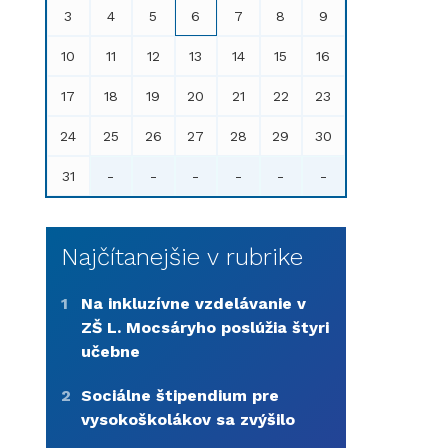
3
4
5
6
7
8
9
10
11
12
13
14
15
16
17
18
19
20
21
22
23
24
25
26
27
28
29
30
31
-
-
-
-
-
-
Najčítanejšie v rubrike
1
Na inkluzívne vzdelávanie v
ZŠ L. Mocsáryho poslúžia štyri
učebne
2
Sociálne štipendium pre
vysokoškolákov sa zvýšilo