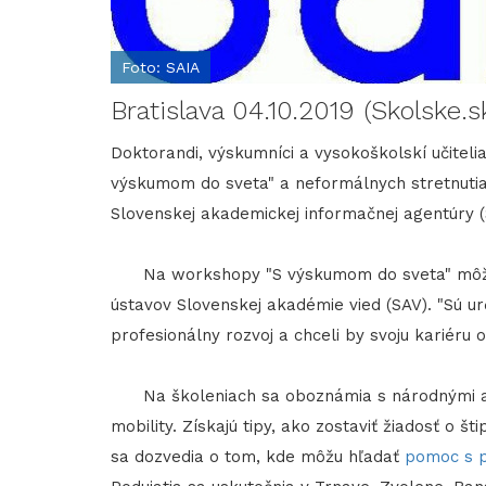
Foto: SAIA
Bratislava 04.10.2019 (Skolske.s
Doktorandi, výskumníci a vysokoškolskí učitelia
výskumom do sveta" a neformálnych stretnutia
Slovenskej akademickej informačnej agentúry (
Na workshopy "S výskumom do sveta" môžu pr
ústavov Slovenskej akadémie vied (SAV). "Sú urč
profesionálny rozvoj a chceli by svoju kariéru
Na školeniach sa oboznámia s národnými a 
mobility. Získajú tipy, ako zostaviť žiadosť o
sa dozvedia o tom, kde môžu hľadať
pomoc s p