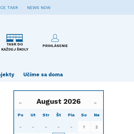
CE TASR
NEWS NOW
TASR DO
PRIHLÁSENIE
KAŽDEJ ŠKOLY
ojekty
Učíme sa doma
August 2026
←
→
Po
Ut
Str
Št
Pia
So
Ne
-
-
-
-
-
1
2