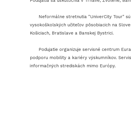
Podujatia sa uskutočnia v Trnave, Zvolene, Bansk
Neformálne stretnutia "UniverCity Tour" sú 
vysokoškolských učiteľov pôsobiacich na Slovens
Košiciach, Bratislave a Banskej Bystrici.
Podujatie organizuje servisné centrum Euraxes
podporu mobility a kariéry výskumníkov. Servi
informačných strediskách mimo Európy.