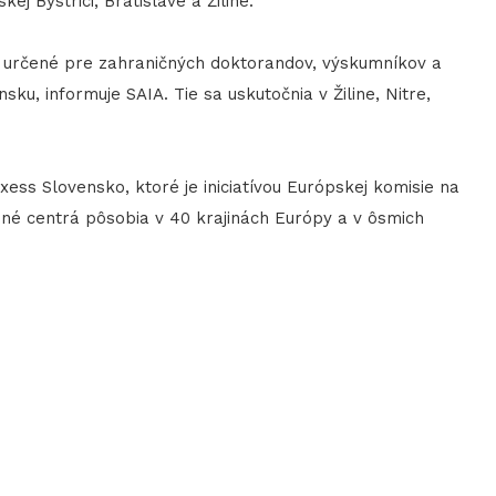
ej Bystrici, Bratislave a Žiline.
určené pre zahraničných doktorandov, výskumníkov a
ku, informuje SAIA. Tie sa uskutočnia v Žiline, Nitre,
s Slovensko, ktoré je iniciatívou Európskej komisie na
sné centrá pôsobia v 40 krajinách Európy a v ôsmich