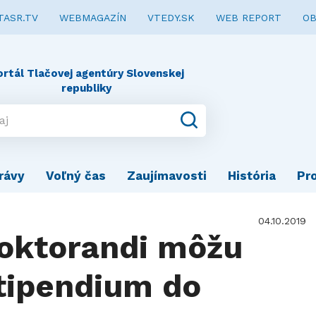
TASR.TV
WEBMAGAZÍN
VTEDY.SK
WEB REPORT
OB
ortál Tlačovej agentúry Slovenskej
republiky
rávy
Voľný čas
Zaujímavosti
História
Pr
04.10.2019
oktorandi môžu
štipendium do