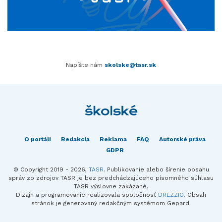
Napíšte nám
skolske@tasr.sk
O portáli
Redakcia
Reklama
FAQ
Autorské práva
GDPR
© Copyright 2019 - 2026,
TASR
. Publikovanie alebo šírenie obsahu
správ zo zdrojov TASR je bez predchádzajúceho písomného súhlasu
TASR výslovne zakázané.
Dizajn a programovanie realizovala spoločnosť
DREZZIO
. Obsah
stránok je generovaný redakčným systémom Gepard.