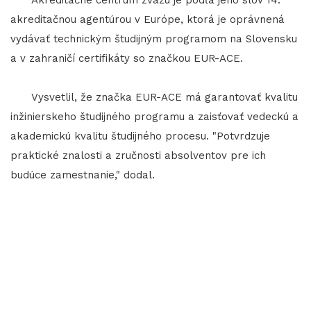
Akreditačné centrum zväzu je podľa jeho slov 14.
akreditačnou agentúrou v Európe, ktorá je oprávnená
vydávať technickým študijným programom na Slovensku
a v zahraničí certifikáty so značkou EUR-ACE.
Vysvetlil, že značka EUR-ACE má garantovať kvalitu
inžinierskeho študijného programu a zaisťovať vedeckú a
akademickú kvalitu študijného procesu. "Potvrdzuje
praktické znalosti a zručnosti absolventov pre ich
budúce zamestnanie," dodal.