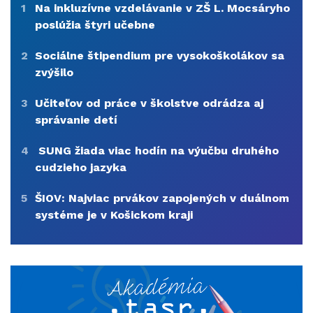
1
Na inkluzívne vzdelávanie v ZŠ L. Mocsáryho
poslúžia štyri učebne
2
Sociálne štipendium pre vysokoškolákov sa
zvýšilo
3
Učiteľov od práce v školstve odrádza aj
správanie detí
4
SUNG žiada viac hodín na výučbu druhého
cudzieho jazyka
5
ŠIOV: Najviac prvákov zapojených v duálnom
systéme je v Košickom kraji