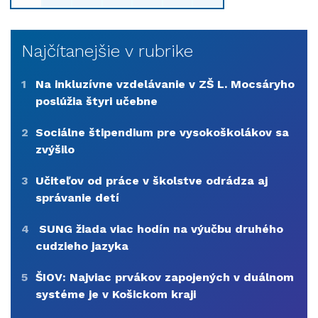
Najčítanejšie v rubrike
1
Na inkluzívne vzdelávanie v ZŠ L. Mocsáryho
poslúžia štyri učebne
2
Sociálne štipendium pre vysokoškolákov sa
zvýšilo
3
Učiteľov od práce v školstve odrádza aj
správanie detí
4
SUNG žiada viac hodín na výučbu druhého
cudzieho jazyka
5
ŠIOV: Najviac prvákov zapojených v duálnom
systéme je v Košickom kraji