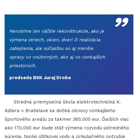
„
Nerobíme len väčšie rekonštrukcie, ako je
výmena striech, okien, dverí či realizácia
zateplenia, ale súčasťou sú aj menšie
opravy vo vnútorných, ako aj vo vonkajších
priestoroch.
predseda BSK Juraj Droba
Stredná priemyselná škola elektrotechnická K.
Adlera v Bratislave sa dočká obnovy vonkajšieho
športového areálu za takmer 365.000 eur. Ďalších viac
ako 170.000 eur bude stáť výmena rozvodu ústredného
kúrenia, teplej úžitkovej vody a cirkulačného potrubia