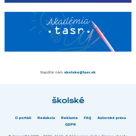
Napíšte nám
skolske@tasr.sk
O portáli
Redakcia
Reklama
FAQ
Autorské práva
GDPR