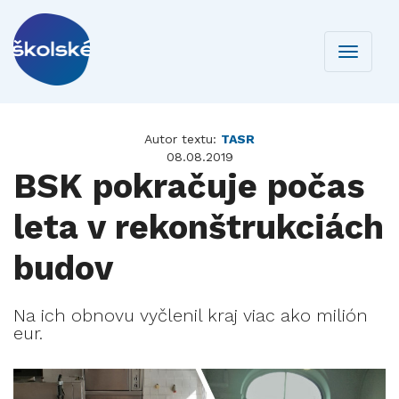
Toggle
navigati
Autor textu:
TASR
08.08.2019
BSK pokračuje počas
leta v rekonštrukciách
budov
Na ich obnovu vyčlenil kraj viac ako milión
eur.