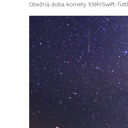
Obežná doba kométy 109P/Swift-Tuttle