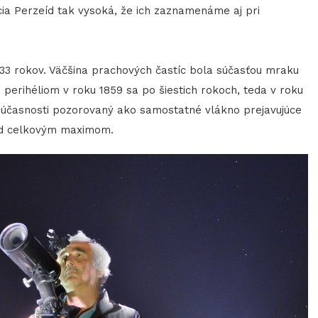
ia Perzeíd tak vysoká, že ich zaznamenáme aj pri
 rokov. Väčšina prachových častíc bola súčasťou mraku
perihéliom v roku 1859 sa po šiestich rokoch, teda v roku
v súčasnosti pozorovaný ako samostatné vlákno prejavujúce
red celkovým maximom.