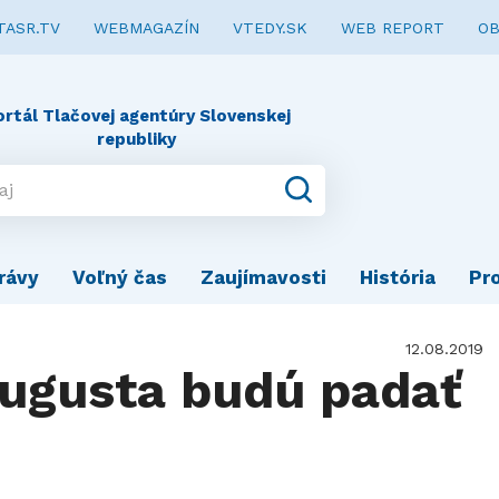
TASR.TV
WEBMAGAZÍN
VTEDY.SK
WEB REPORT
OB
ortál Tlačovej agentúry Slovenskej
republiky
rávy
Voľný čas
Zaujímavosti
História
Pr
12.08.2019
ugusta budú padať