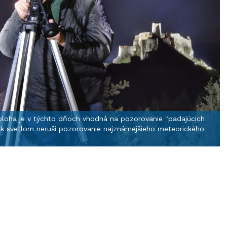
bloha je v týchto dňoch vhodná na pozorovanie "padajúcich
tak svetlom neruší pozorovanie najznámejšieho meteorického