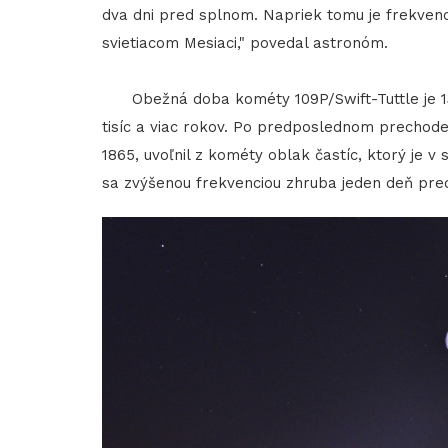
dva dni pred splnom. Napriek tomu je frekvenc
svietiacom Mesiaci," povedal astronóm.
Obežná doba kométy 109P/Swift-Tuttle je 133
tisíc a viac rokov. Po predposlednom prechode 
1865, uvoľnil z kométy oblak častíc, ktorý je 
sa zvýšenou frekvenciou zhruba jeden deň p