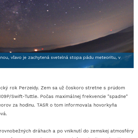
nou, vľavo je zachytená svetelná stopa pádu meteoritu, v
ický rok Perzeidy. Zem sa už čoskoro stretne s prúdom
109P/Swift-Tuttle. Počas maximálnej frekvencie "spadne"
eorov za hodinu. TASR o tom informovala hovorkyňa
vá.
vnobežných dráhach a po vniknutí do zemskej atmosféry