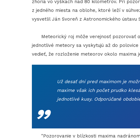
zhoria vo výškach nad 80 kilometrov. Pri pozo
z jedného miesta na oblohe, ktoré leží v súhv
vysvetlil Ján Svoreň z Astronomického ústavu 
Meteorický roj môže verejnosť pozorovať od 
jednotlivé meteory sa vyskytujú až do polovice
vedieť, že rozloženie meteorov okolo maxima j
Už desať dní pred maximom je možné
maxime však ich počet prudko klesá
„
jednotlivé kusy. Odporúčané obdobie
"Pozorovanie v blízkosti maxima nadránom 13