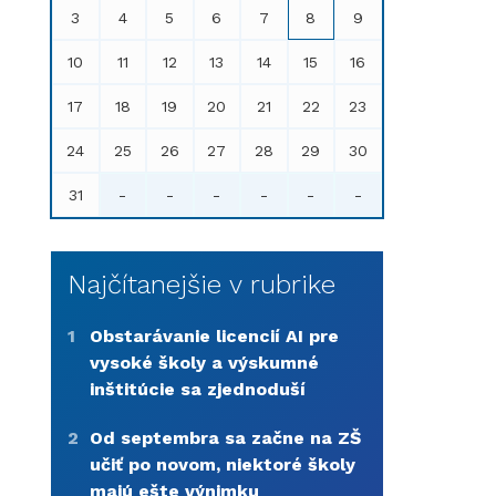
3
4
5
6
7
8
9
10
11
12
13
14
15
16
17
18
19
20
21
22
23
24
25
26
27
28
29
30
31
-
-
-
-
-
-
Najčítanejšie v rubrike
1
Obstarávanie licencií AI pre
vysoké školy a výskumné
inštitúcie sa zjednoduší
2
Od septembra sa začne na ZŠ
učiť po novom, niektoré školy
majú ešte výnimku