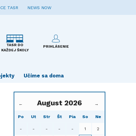
CE TASR
NEWS NOW
TASR DO
PRIHLÁSENIE
KAŽDEJ ŠKOLY
ojekty
Učíme sa doma
August 2026
←
→
Po
Ut
Str
Št
Pia
So
Ne
-
-
-
-
-
1
2