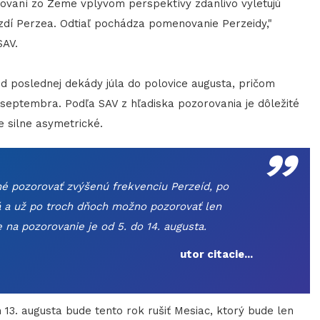
rovaní zo Zeme vplyvom perspektívy zdanlivo vyletujú
ezdí Perzea. Odtiaľ pochádza pomenovanie Perzeidy,"
SAV.
poslednej dekády júla do polovice augusta, pričom
 septembra. Podľa SAV z hľadiska pozorovania je dôležité
„
e silne asymetrické.
 pozorovať zvýšenú frekvenciu Perzeíd, po
 a už po troch dňoch možno pozorovať len
 na pozorovanie je od 5. do 14. augusta.
utor citacie...
. augusta bude tento rok rušiť Mesiac, ktorý bude len