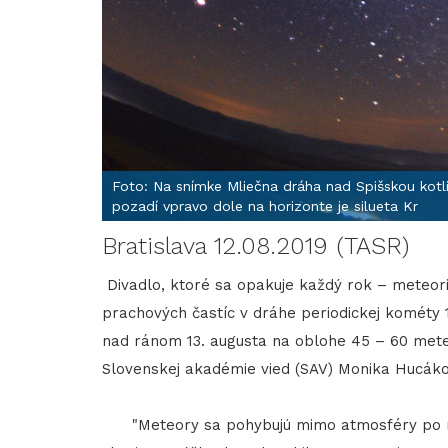
Foto: Na snímke Mliečna dráha nad Spišskou kotli
pozadí vpravo dole na horizonte je silueta Kr
Bratislava 12.08.2019 (TASR)
Divadlo, ktoré sa opakuje každý rok – meteor
prachových častíc v dráhe periodickej kométy 
nad ránom 13. augusta na oblohe 45 – 60 met
Slovenskej akadémie vied (SAV) Monika Hucáko
"Meteory sa pohybujú mimo atmosféry po ro