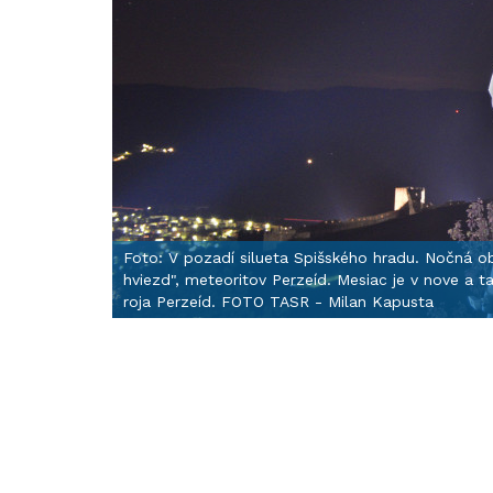
Foto: V pozadí silueta Spišského hradu. Nočná o
hviezd", meteoritov Perzeíd. Mesiac je v nove a 
roja Perzeíd. FOTO TASR - Milan Kapusta