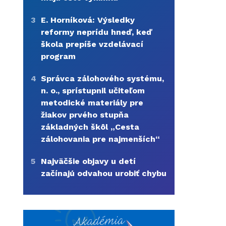
3
E. Horníková: Výsledky
reformy neprídu hneď, keď
škola prepíše vzdelávací
program
4
Správca zálohového systému,
n. o., sprístupnil učiteľom
metodické materiály pre
žiakov prvého stupňa
základných škôl „Cesta
zálohovania pre najmenších“
5
Najväčšie objavy u detí
začínajú odvahou urobiť chybu