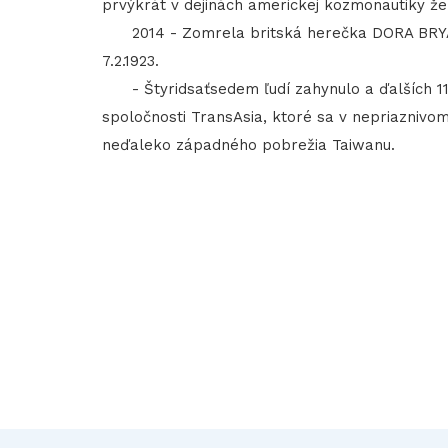
prvýkrát v dejinách americkej kozmonautiky žen
2014 - Zomrela britská herečka DORA BRYA
7.2.1923.
- Štyridsaťsedem ľudí zahynulo a ďalších 11 u
spoločnosti TransAsia, ktoré sa v nepriaznivo
neďaleko západného pobrežia Taiwanu.