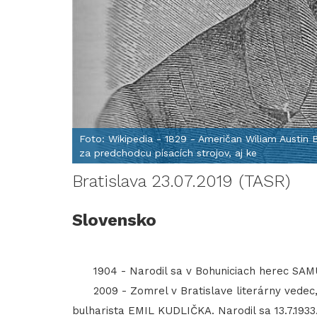
Foto: Wikipedia - 1829 - Američan Wiliam Austin Bu
za predchodcu písacích strojov, aj ke
Bratislava 23.07.2019 (TASR)
Slovensko
1904 - Narodil sa v Bohuniciach herec SAMU
2009 - Zomrel v Bratislave literárny vedec,
bulharista EMIL KUDLIČKA. Narodil sa 13.7.1933