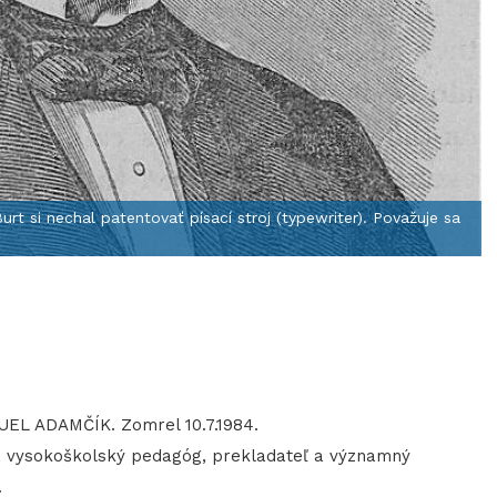
rt si nechal patentovať písací stroj (typewriter). Považuje sa
EL ADAMČÍK. Zomrel 10.7.1984.
 vysokoškolský pedagóg, prekladateľ a významný
.