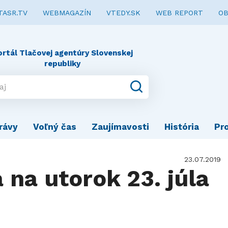
TASR.TV
WEBMAGAZÍN
VTEDY.SK
WEB REPORT
OB
ortál Tlačovej agentúry Slovenskej
republiky
rávy
Voľný čas
Zaujímavosti
História
Pr
23.07.2019
 na utorok 23. júla