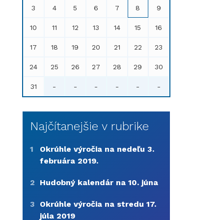
3
4
5
6
7
8
9
10
11
12
13
14
15
16
17
18
19
20
21
22
23
24
25
26
27
28
29
30
31
-
-
-
-
-
-
Najčítanejšie v rubrike
1
Okrúhle výročia na nedeľu 3.
februára 2019.
2
Hudobný kalendár na 10. júna
3
Okrúhle výročia na stredu 17.
júla 2019