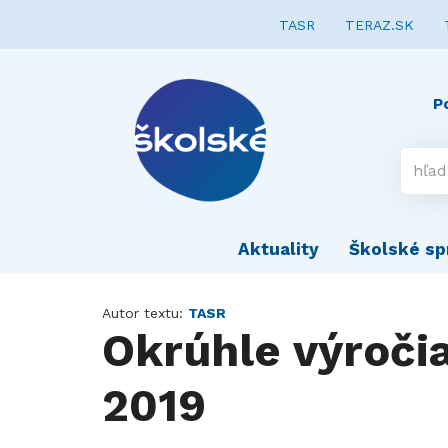
TASR
TERAZ.SK
P
Aktuality
Školské sp
Autor textu:
TASR
Okrúhle výročia
2019