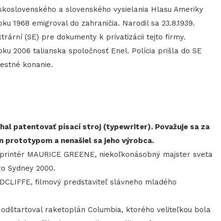
oslovenského a slovenského vysielania Hlasu Ameriky
1968 emigroval do zahraničia. Narodil sa 23.8.1939.
rární (SE) pre dokumenty k privatizácii tejto firmy.
oku 2006 talianska spoločnosť Enel. Polícia prišla do SE
restné konanie.
hal patentovať písací stroj (typewriter). Považuje sa za
en prototypom a nenašiel sa jeho výrobca.
šprintér MAURICE GREENE, niekoľkonásobný majster sveta
zo Sydney 2000.
CLIFFE, filmový predstaviteľ slávneho mladého
dštartoval raketoplán Columbia, ktorého veliteľkou bola