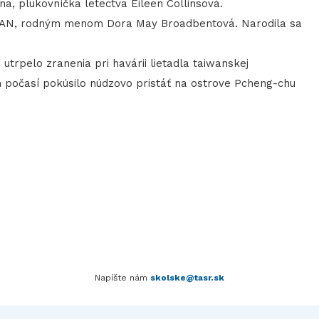
a, plukovníčka letectva Eileen Collinsová.
N, rodným menom Dora May Broadbentová. Narodila sa
trpelo zranenia pri havárii lietadla taiwanskej
m počasí pokúsilo núdzovo pristáť na ostrove Pcheng-chu
Napíšte nám
skolske@tasr.sk