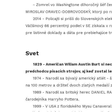
- Zomrel vo Washingtone dlhoročný šéf česk
MIROSLAV ORAVEC-DOBROVODSKÝ, ktorý po roku 
2014 - Policajti si prišli do Slovenských elekt
Väčšinový 66 percentný podiel v SE získala v r
pre listinné doklady a dáta pre prebiehajúce t
Svet
1829 - Američan Wiliam Austin Burt si nec
predchodcu písacích strojov, aj keď zostal l
1974 - Narodil sa bývalý americký atlét - 
na 100 metrov a držiteľ dvoch zlatých medailí 
1989 - Narodil sa britský herec DANIEL RAD
čarodejníka Harryho Pottera.
1999 - V USA z floridského Mysu Canaveral o