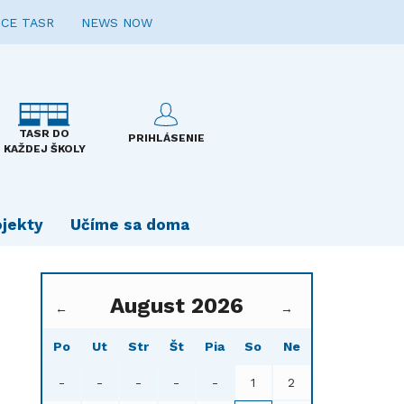
CE TASR
NEWS NOW
TASR DO
PRIHLÁSENIE
KAŽDEJ ŠKOLY
ojekty
Učíme sa doma
August 2026
←
→
Po
Ut
Str
Št
Pia
So
Ne
-
-
-
-
-
1
2