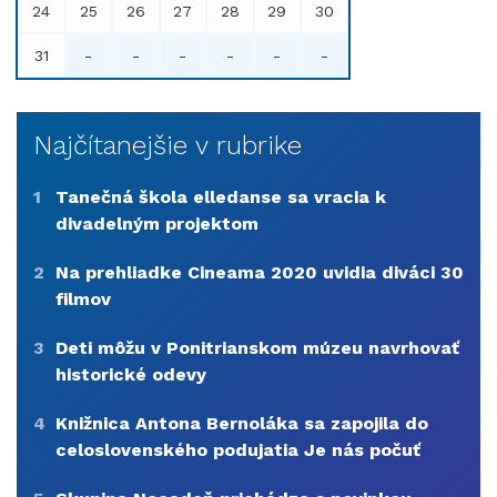
24
25
26
27
28
29
30
31
-
-
-
-
-
-
Najčítanejšie v rubrike
1
Tanečná škola elledanse sa vracia k
divadelným projektom
2
Na prehliadke Cineama 2020 uvidia diváci 30
filmov
3
Deti môžu v Ponitrianskom múzeu navrhovať
historické odevy
4
Knižnica Antona Bernoláka sa zapojila do
celoslovenského podujatia Je nás počuť