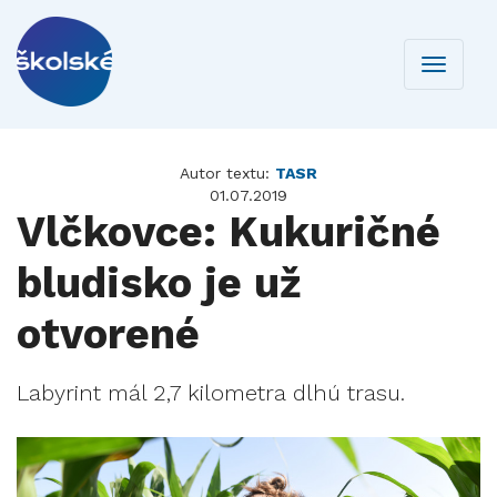
Toggle
navigati
Autor textu:
TASR
01.07.2019
Vlčkovce: Kukuričné
bludisko je už
otvorené
Labyrint mál 2,7 kilometra dlhú trasu.