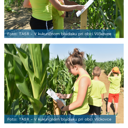
Foto: TASR - V kukuričnom bludisku pri obci Vlčkovce
Foto: TASR - V kukuričnom bludisku pri obci Vlčkovce