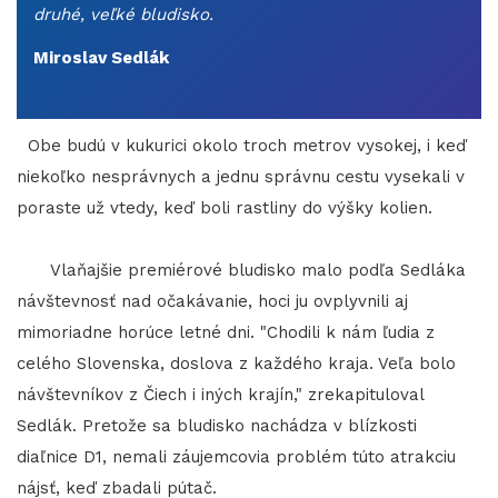
druhé, veľké bludisko.
Miroslav Sedlák
Obe budú v kukurici okolo troch metrov vysokej, i keď
niekoľko nesprávnych a jednu správnu cestu vysekali v
poraste už vtedy, keď boli rastliny do výšky kolien.
Vlaňajšie premiérové bludisko malo podľa Sedláka
návštevnosť nad očakávanie, hoci ju ovplyvnili aj
mimoriadne horúce letné dni. "Chodili k nám ľudia z
celého Slovenska, doslova z každého kraja. Veľa bolo
návštevníkov z Čiech i iných krajín," zrekapituloval
Sedlák. Pretože sa bludisko nachádza v blízkosti
diaľnice D1, nemali záujemcovia problém túto atrakciu
nájsť, keď zbadali pútač.