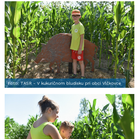
Foto: TASR - V kukuričnom bludisku pri obci Vlčkovce