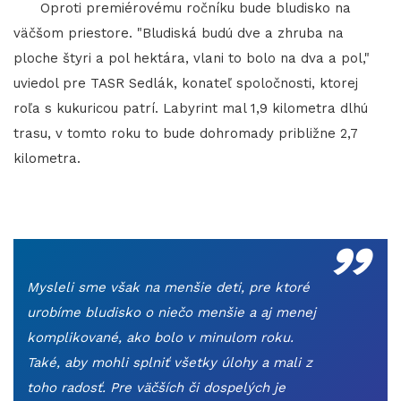
Oproti premiérovému ročníku bude bludisko na
väčšom priestore. "Bludiská budú dve a zhruba na
ploche štyri a pol hektára, vlani to bolo na dva a pol,"
uviedol pre TASR Sedlák, konateľ spoločnosti, ktorej
roľa s kukuricou patrí. Labyrint mal 1,9 kilometra dlhú
trasu, v tomto roku to bude dohromady približne 2,7
kilometra.
„
Mysleli sme však na menšie deti, pre ktoré
urobíme bludisko o niečo menšie a aj menej
komplikované, ako bolo v minulom roku.
Také, aby mohli splniť všetky úlohy a mali z
toho radosť. Pre väčších či dospelých je