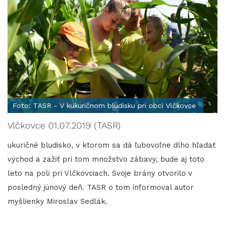
Foto: TASR - V kukuričnom bludisku pri obci Vlčkovce
Vlčkovce 01.07.2019 (TASR)
ukuričné bludisko, v ktorom sa dá ľubovoľne dlho hľadať
východ a zažiť pri tom množstvo zábavy, bude aj toto
leto na poli pri Vlčkovciach. Svoje brány otvorilo v
posledný júnový deň. TASR o tom informoval autor
myšlienky Miroslav Sedlák.