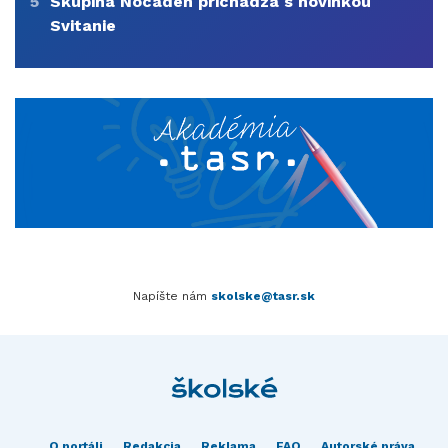
5
Skupina Nocadeň prichádza s novinkou
Svitanie
Napíšte nám
skolske@tasr.sk
O portáli
Redakcia
Reklama
FAQ
Autorské práva