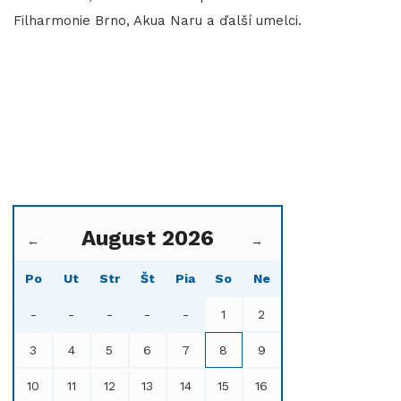
Filharmonie Brno, Akua Naru a ďalší umelci.
August 2026
←
→
Po
Ut
Str
Št
Pia
So
Ne
-
-
-
-
-
1
2
3
4
5
6
7
8
9
10
11
12
13
14
15
16