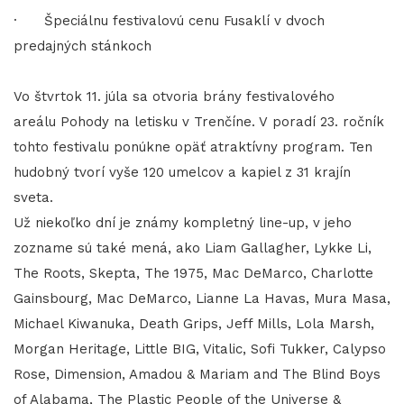
· Špeciálnu festivalovú cenu Fusaklí v dvoch
predajných stánkoch
Vo štvrtok 11. júla sa otvoria brány festivalového
areálu Pohody na letisku v Trenčíne. V poradí 23. ročník
tohto festivalu ponúkne opäť atraktívny program. Ten
hudobný tvorí vyše 120 umelcov a kapiel z 31 krajín
sveta.
Už niekoľko dní je známy kompletný line-up, v jeho
zozname sú také mená, ako Liam Gallagher, Lykke Li,
The Roots, Skepta, The 1975, Mac DeMarco, Charlotte
Gainsbourg, Mac DeMarco, Lianne La Havas, Mura Masa,
Michael Kiwanuka, Death Grips, Jeff Mills, Lola Marsh,
Morgan Heritage, Little BIG, Vitalic, Sofi Tukker, Calypso
Rose, Dimension, Amadou & Mariam and The Blind Boys
of Alabama, The Plastic People of the Universe &