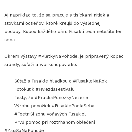
Aj napríklad to, že sa pracuje s tisíckami nitiek a
stovkami odtieňov, ktoré kreujú do výslednej
podoby. Kúpou každého páru Fusaklí teda netešíte len
seba.
Okrem výstavy #PletkyNaPohode, je pripravený kopec
srandy, súťaží a workshopov ako:
· Súťaž s Fusakle hliadkou o #FusakleNaRok
· Fotokútik #HviezdaFestivalu
· Testy, že #PrackaPonozkyNezerie
· Výrobu ponožiek #FusaklePodlaSeba
· #FeetniSi zónu voňavých Fusakiel
· Prvú pomoc pri roztrhanom oblečení
#ZasiSaNaPohode