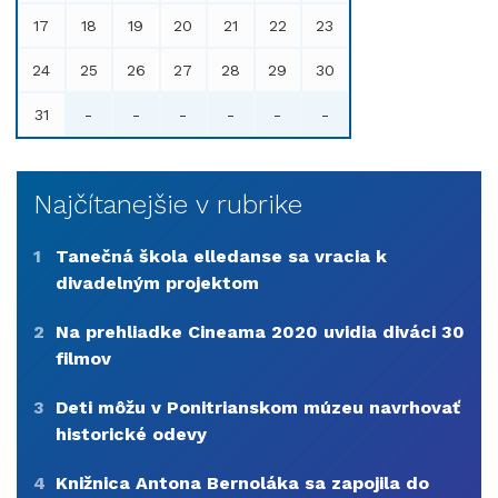
17
18
19
20
21
22
23
24
25
26
27
28
29
30
31
-
-
-
-
-
-
Najčítanejšie v rubrike
1
Tanečná škola elledanse sa vracia k
divadelným projektom
2
Na prehliadke Cineama 2020 uvidia diváci 30
filmov
3
Deti môžu v Ponitrianskom múzeu navrhovať
historické odevy
4
Knižnica Antona Bernoláka sa zapojila do