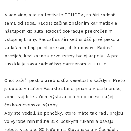
A kde viac, ako na festivale POHODA, sa šíri radosť
sama od seba. Radosť začína zbalením karimatiek a
nástupom do auta. Radosť pokračuje prekročením
vstupnej brány. Radosť sa šíri keď si dáš prvé pivko a
zadáš meeting point pre svojich kamošov. Radosť
prežiješ, keď zaznejú prvé rytmy tvojej kapely. A pre
Fusakle je zasa radosť byť partnerom POHODY.
Chcú zažiť pestrofarebnosť a veselosť s každým. Preto
ju upletú v našom Fusakle stane, priamo v partnerskej
zóne. Nájdete v ňom výstavu celého procesu našej
česko-slovenskej výroby.
Aby ste vedeli, že ponožky, ktoré máte tak radi, prejdú
vo výrobe minimálne 35x ľudskými rukami a dávajú
robotu viac ako 80 ľuďom na Slovensku a v Čechách.