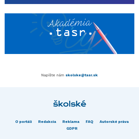
Napíšte nám
skolske@tasr.sk
O portáli
Redakcia
Reklama
FAQ
Autorské práva
GDPR