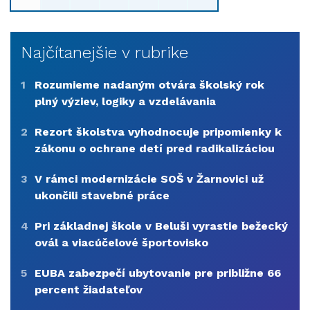
Najčítanejšie v rubrike
1
Rozumieme nadaným otvára školský rok
plný výziev, logiky a vzdelávania
2
Rezort školstva vyhodnocuje pripomienky k
zákonu o ochrane detí pred radikalizáciou
3
V rámci modernizácie SOŠ v Žarnovici už
ukončili stavebné práce
4
Pri základnej škole v Beluši vyrastie bežecký
ovál a viacúčelové športovisko
5
EUBA zabezpečí ubytovanie pre približne 66
percent žiadateľov