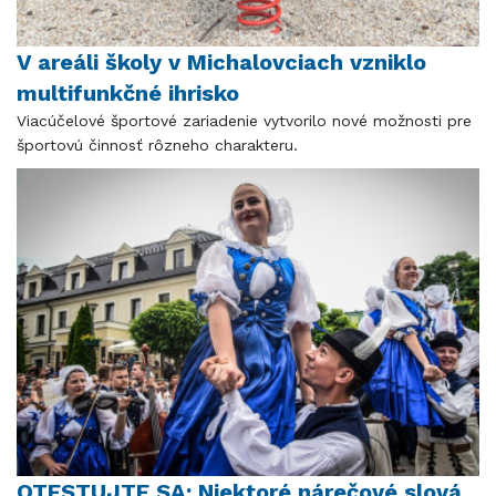
V areáli školy v Michalovciach vzniklo
multifunkčné ihrisko
Viacúčelové športové zariadenie vytvorilo nové možnosti pre
športovú činnosť rôzneho charakteru.
OTESTUJTE SA: Niektoré nárečové slová