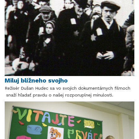
Miluj blížneho svojho
Režisér Dušan Hudec sa vo svojich dokumentárnych filmoch
snaží hľadať pravdu o našej rozporuplnej minulosti.