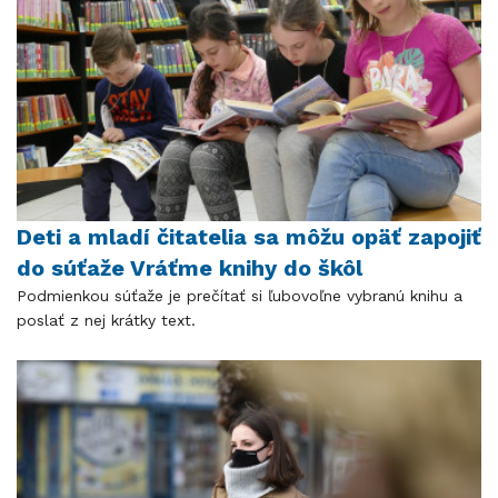
Deti a mladí čitatelia sa môžu opäť zapojiť
do súťaže Vráťme knihy do škôl
Podmienkou súťaže je prečítať si ľubovoľne vybranú knihu a
poslať z nej krátky text.