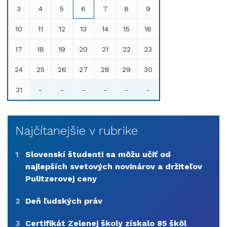
3
4
5
6
7
8
9
10
11
12
13
14
15
16
17
18
19
20
21
22
23
24
25
26
27
28
29
30
31
-
-
-
-
-
-
Najčítanejšie v rubrike
1
Slovenskí študenti sa môžu učiť od
najlepších svetových novinárov a držiteľov
Pulitzerovej ceny
2
Deň ľudských práv
3
Certifikát Zelenej školy získalo 85 škôl