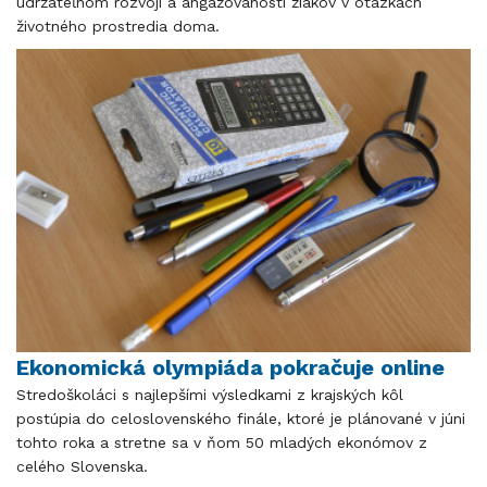
udržateľnom rozvoji a angažovanosti žiakov v otázkach
životného prostredia doma.
Ekonomická olympiáda pokračuje online
Stredoškoláci s najlepšími výsledkami z krajských kôl
postúpia do celoslovenského finále, ktoré je plánované v júni
tohto roka a stretne sa v ňom 50 mladých ekonómov z
celého Slovenska.