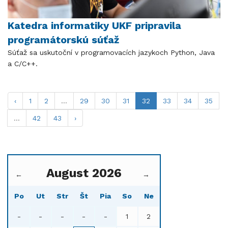
Katedra informatiky UKF pripravila
programátorskú súťaž
Súťaž sa uskutoční v programovacích jazykoch Python, Java
a C/C++.
‹
1
2
...
29
30
31
32
33
34
35
...
42
43
›
August 2026
←
→
Po
Ut
Str
Št
Pia
So
Ne
-
-
-
-
-
1
2