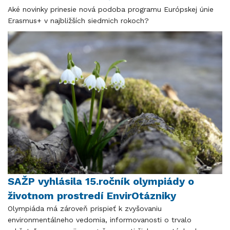
Aké novinky prinesie nová podoba programu Európskej únie
Erasmus+ v najbližších siedmich rokoch?
SAŽP vyhlásila 15.ročník olympiády o
životnom prostredí EnvirOtázniky
Olympiáda má zároveň prispieť k zvyšovaniu
environmentálneho vedomia, informovanosti o trvalo