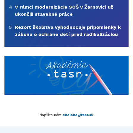
4
V rámci modernizácie SOŠ v Žarnovici už
ukončili stavebné práce
5
Rezort školstva vyhodnocuje pripomienky k
zákonu o ochrane detí pred radikalizáciou
Napíšte nám
skolske@tasr.sk