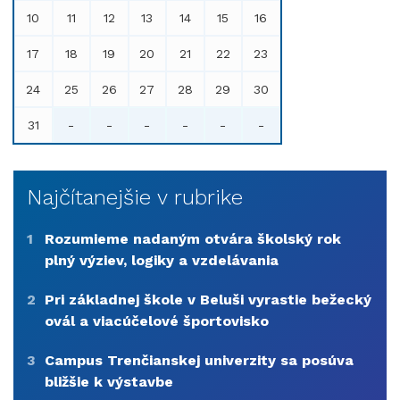
10
11
12
13
14
15
16
17
18
19
20
21
22
23
24
25
26
27
28
29
30
31
-
-
-
-
-
-
Najčítanejšie v rubrike
1
Rozumieme nadaným otvára školský rok
plný výziev, logiky a vzdelávania
2
Pri základnej škole v Beluši vyrastie bežecký
ovál a viacúčelové športovisko
3
Campus Trenčianskej univerzity sa posúva
bližšie k výstavbe