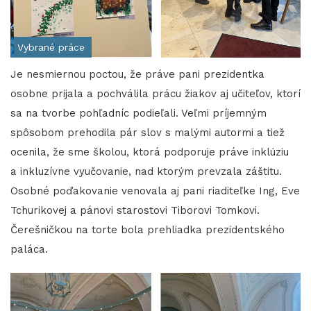
Vybrané práce
Je nesmiernou poctou, že práve pani prezidentka
osobne prijala a pochválila prácu žiakov aj učiteľov, ktorí
sa na tvorbe pohľadníc podieľali. Veľmi príjemným
spôsobom prehodila pár slov s malými autormi a tiež
ocenila, že sme školou, ktorá podporuje práve inklúziu
a inkluzívne vyučovanie, nad ktorým prevzala záštitu.
Osobné poďakovanie venovala aj pani riaditeľke Ing, Eve
Tchurikovej a pánovi starostovi Tiborovi Tomkovi.
Čerešničkou na torte bola prehliadka prezidentského
paláca.