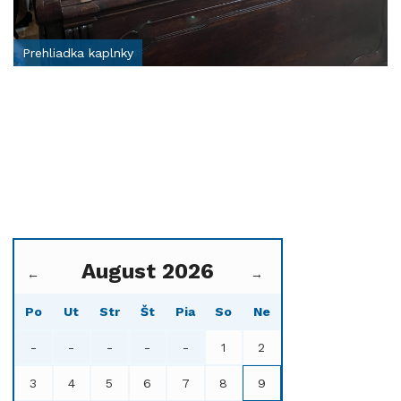
Prehliadka kaplnky
August 2026
←
→
Po
Ut
Str
Št
Pia
So
Ne
-
-
-
-
-
1
2
3
4
5
6
7
8
9