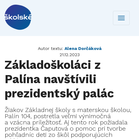
Toggle
navigati
Autor textu:
Alena Dorčáková
21.12.2023
Základoškoláci z
Palína navštívili
prezidentský palác
Žiakov Základnej školy s materskou školou,
Palín 104, postretla veľmi výnimočná
a vzácna príležitosť. Aj tento rok požiadala
prezidentka Čaputová o pomoc pri tvorbe
pohľadníc deti zo škôl podporujúcich