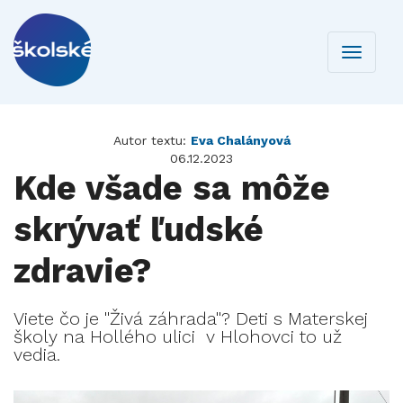
Toggle
navigati
Autor textu:
Eva Chalányová
06.12.2023
Kde všade sa môže
skrývať ľudské
zdravie?
Viete čo je "Živá záhrada"? Deti s Materskej
školy na Hollého ulici v Hlohovci to už
vedia.