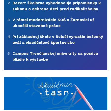
2
Rezort školstva vyhodnocuje pripomienky k
zákonu o ochrane detí pred radikalizáciou
3
V rámci modernizácie SOŠ v Žarnovici už
ukončili stavebné práce
4
Pri základnej škole v Beluši vyrastie bežecký
ovál a viacúčelové športovisko
5
Campus Trenčianskej univerzity sa posúva
bližšie k výstavbe