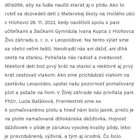
dôležité, aby sa ľudia naučili starať aj o pôdu. Ako to
robiť sa dozvedeli deti z Materskej školy na Hollého ulici
v Hlohovci 28. 11. 2023, kedy navštívili spolu s pani
učiteľkami a žiačkami Gymnázia Ivana Kupca z Hlohovca
Živú záhradu s. r. o. v Leopoldove. Na tento výlet sme
sa všetci veľmi tešili. Neodradil nás ani dážď, ani dlhá
cesta na stanicu. Poháňala nás radosť a zvedavosť.
Niektoré deti boli prvý krát na stanici a niektoré aj prvý
krát cestovali vlakom. Ako sme prichádzali vlakom na
zastávku Leopoldov, upútal našu pozornosť pomaľovaný
plot a pútače na ňom. V Živej záhrade nás privítala pani
PhDr. Lucia Baľáková. Premiestnili sme sa
k pomaľovanému plotu a hneď nám bolo jasné, prečo je
na plote namaľovaná dlhokánska dážďovka. Hojnosť
dážďoviek v pôde je zárukou vysokej kvality pôdy, lebo
je prevzdušnená, výživná, a tým aj úrodná. Čo bolo