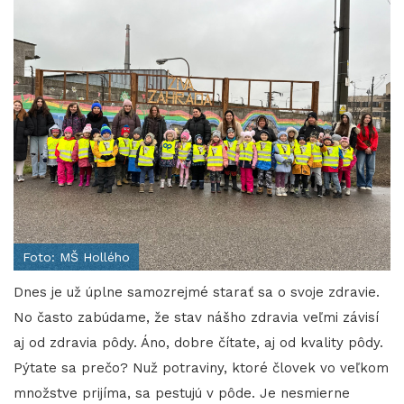
Foto: MŠ Hollého
Dnes je už úplne samozrejmé starať sa o svoje zdravie.
No často zabúdame, že stav nášho zdravia veľmi závisí
aj od zdravia pôdy. Áno, dobre čítate, aj od kvality pôdy.
Pýtate sa prečo? Nuž potraviny, ktoré človek vo veľkom
množstve prijíma, sa pestujú v pôde. Je nesmierne