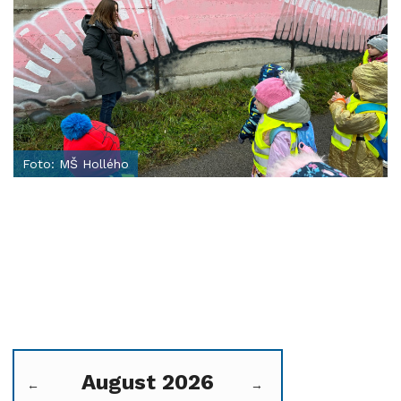
Foto: MŠ Hollého
August 2026
←
→