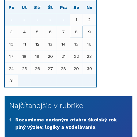
Po
Ut
Str
Št
Pia
So
Ne
-
-
-
-
-
1
2
3
4
5
6
7
8
9
10
11
12
13
14
15
16
17
18
19
20
21
22
23
24
25
26
27
28
29
30
31
-
-
-
-
-
-
Najčítanejšie v rubrike
1
Rozumieme nadaným otvára školský rok
plný výziev, logiky a vzdelávania