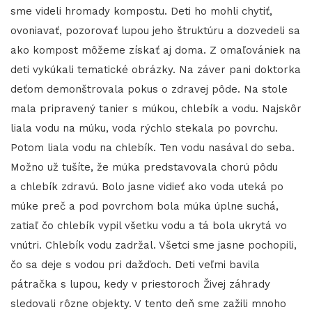
sme videli hromady kompostu. Deti ho mohli chytiť,
ovoniavať, pozorovať lupou jeho štruktúru a dozvedeli sa
ako kompost môžeme získať aj doma. Z omaľovániek na
deti vykúkali tematické obrázky. Na záver pani doktorka
deťom demonštrovala pokus o zdravej pôde. Na stole
mala pripravený tanier s múkou, chlebík a vodu. Najskôr
liala vodu na múku, voda rýchlo stekala po povrchu.
Potom liala vodu na chlebík. Ten vodu nasával do seba.
Možno už tušíte, že múka predstavovala chorú pôdu
a chlebík zdravú. Bolo jasne vidieť ako voda uteká po
múke preč a pod povrchom bola múka úplne suchá,
zatiaľ čo chlebík vypil všetku vodu a tá bola ukrytá vo
vnútri. Chlebík vodu zadržal. Všetci sme jasne pochopili,
čo sa deje s vodou pri dažďoch. Deti veľmi bavila
pátračka s lupou, kedy v priestoroch Živej záhrady
sledovali rôzne objekty. V tento deň sme zažili mnoho