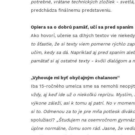
potrebné, vrátane technických zložiek - svetlá,
predchádza finálnemu predstaveniu.
Opiera sa o dobrú pamäť, učí sa pred spaním
Ako hovorí, učenie sa dlhých textov vie niekedy
to šťastie, že si texty viem pomerne rýchlo zap
učím, kedy sa dá. Napríklad aj pred spaním alebo
pamätať si aj ostatné texty - kvôli dialógom a 
„Vyhovuje mi byť obyčajným chalanom“
Iba 15-ročného umelca sme sa nemohli neopýta
vždy, aj keď ide už o niekoľkú reprízu. Myslím,
výkone záleží, asi k tomu aj patrí. No v momen
si to. Odmenou za to je pre mňa potlesk diváko
spolužiaci?
„Študujem na osemročnom gymnáziu,
úplne normálne, čomu som rád. Jasne, že vedi