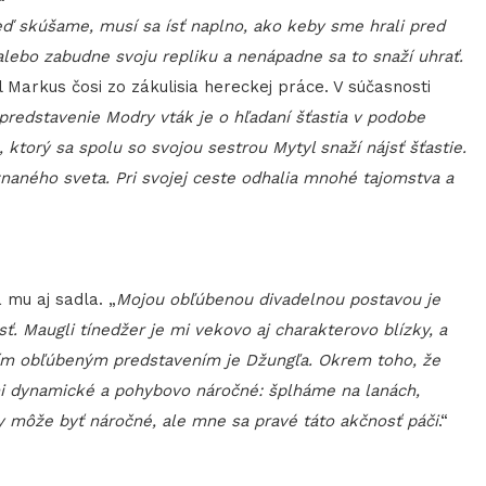
ď skúšame, musí sa ísť naplno, ako keby sme hrali pred
 alebo zabudne svoju repliku a nenápadne sa to snaží uhrať.
il Markus čosi zo zákulisia hereckej práce. V súčasnosti
predstavenie Modry vták je o hľadaní šťastia v podobe
ktorý sa spolu so svojou sestrou Mytyl snaží nájsť šťastie.
naného sveta. Pri svojej ceste odhalia mnohé tajomstva a
 mu aj sadla. „
Mojou obľúbenou divadelnou postavou je
ť. Maugli tínedžer je mi vekovo aj charakterovo blízky, a
jím obľúbeným predstavením je Džungľa. Okrem toho, že
mi dynamické a pohybovo náročné: šplháme na lanách,
ky môže byť náročné, ale mne sa pravé táto akčnosť páči
.“