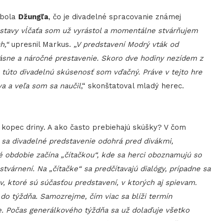
 bola
Džungľa
, čo je divadelné spracovanie známej
ostavy vĺčaťa som už vyrástol a momentálne stvárňujem
h,“
upresnil Markus.
„V predstavení Modrý vták od
rásne a náročné prestavenie. Skoro dve hodiny nezídem z
 túto divadelnú skúsenosť som vďačný. Práve v tejto hre
a a veľa som sa naučil
,“ skonštatoval mladý herec.
kopec driny. A ako často prebiehajú skúšky? V čom
 sa divadelné predstavenie odohrá pred divákmi,
 obdobie začína „čítačkou“, kde sa herci oboznamujú so
stvárnení. Na „čítačke“ sa predčítavajú dialógy, prípadne sa
v, ktoré sú súčasťou predstavení, v ktorých aj spievam.
 do týždňa. Samozrejme, čím viac sa blíži termín
ie. Počas generálkového týždňa sa už dolaďuje všetko