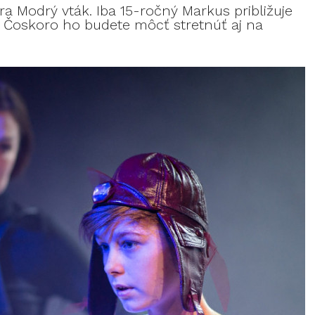
ra Modrý vták. Iba 15-ročný Markus približuje
. Čoskoro ho budete môcť stretnúť aj na