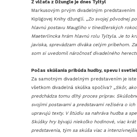
Z vĺčaťa z Džungle je dnes Tyltyl
Markusovým prvým divadelným predstavením
Kipligovej Knihy džunglí. „
Zo svojej pôvodnej p
hlavnú postavu Maugliho v tínedžerských rokoc
Maeterlincka hrám hlavnú rolu Tyltyla. Je to k
javiska, sprevádzam diváka celým príbehom. Za
som si uvedomil náročnosť divadelného herectv
Počas skúšania pribúda hudby, spevu i svetiel
Za samotným divadelným predstavením je iste 
všetkom divadelná skúška spočíva? „
Skôr, ako
predchádza tomu dlhý proces príprav. Skúšobné
svojimi postavami a predstavami režiséra o ich 
upravujú texty. V štúdiu sa nahráva hudba a spe
Skúšky hry bývajú niekoľko hodinové, viac krát
predstavenia, tým sa skúša viac a intenzívnejš