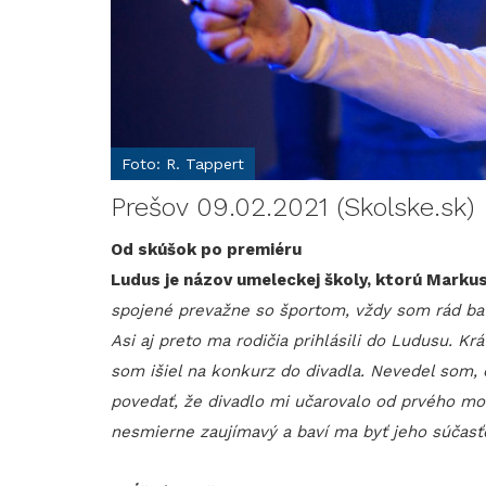
Foto: R. Tappert
Prešov 09.02.2021 (Skolske.sk)
Od skúšok po premiéru
Ludus je názov umeleckej školy, ktorú Markus
spojené prevažne so športom, vždy som rád bav
Asi aj preto ma rodičia prihlásili do Ludusu. Kr
som išiel na konkurz do divadla. Nevedel som,
povedať, že divadlo mi učarovalo od prvého mo
nesmierne zaujímavý a baví ma byť jeho súčasť