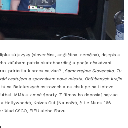
a sú jazyky (slovenčina, angličtina, nemčina), dejepis a
 jeho záľubám patria skateboarding a podľa očakávaní
raz prirástla k srdcu najviac? „
Samozrejme Slovensko. Tu
, rád cestujem a spoznávam nové miesta. Obľúbených krajín
e tú na Baleárskych ostrovoch a na chalupe na Liptove.
tbal, MMA a zimné športy. Z filmov ho doposiaľ najviac
 v Hollywoode), Knives Out (Na nože), či Le Mans ´66.
príklad CSGO, FIFU alebo Forzu.
a