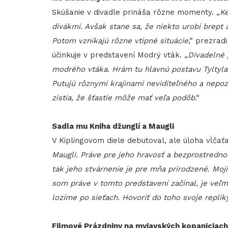
Skúšanie v divadle prináša rôzne momenty. „
Ke
divákmi. Avšak stane sa, že niekto urobí brept
Potom vznikajú rôzne vtipné situácie
,“ prezrad
účinkuje v predstavení Modrý vták. „
Divadelné 
modrého vtáka. Hrám tu hlavnú postavu Tyltyla, 
Putujú rôznymi krajinami neviditeľného a nepoz
zistia, že šťastie môže mať veľa podôb
.“
Sadla mu Kniha džunglí a Maugli
V Kiplingovom diele debutoval, ale úloha vĺčaťa
Maugli. Práve pre jeho hravosť a bezprostrednos
tak jeho stvárnenie je pre mňa prirodzené. Mo
som práve v tomto predstavení začínal, je veľ
lozíme po sieťach. Hovoriť do toho svoje repli
Filmové Prázdniny na myjavských kopaniciach