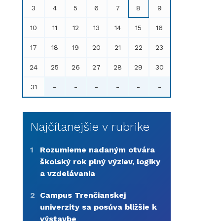
3
4
5
6
7
8
9
10
11
12
13
14
15
16
17
18
19
20
21
22
23
24
25
26
27
28
29
30
31
-
-
-
-
-
-
Najčítanejšie v rubrike
1
Rozumieme nadaným otvára
školský rok plný výziev, logiky
a vzdelávania
2
Campus Trenčianskej
univerzity sa posúva bližšie k
výstavbe