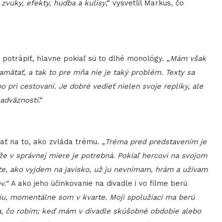
 zvuky, efekty, hudba a kulisy
,“ vysvetlil Markus, čo
 potrápiť, hlavne pokiaľ sú to dlhé monológy. „
Mám však
amätať, a tak to pre mňa nie je taký problém. Texty sa
 pri cestovaní. Je dobré vedieť nielen svoje repliky, ale
nadväznosti
.“
ť na to, ako zvláda trému. „
Tréma pred predstavením je
 že v správnej miere je potrebná. Pokiaľ hercovi na svojom
te, ako vyjdem na javisko, už ju nevnímam, hrám a užívam
v.“
A ako jeho účinkovanie na divadle i vo filme berú
 momentálne som v kvarte. Moji spolužiaci ma berú
a, čo robím; keď mám v divadle skúšobné obdobie alebo