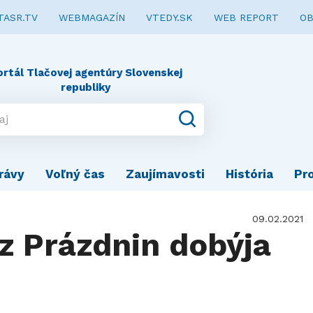
TASR.TV
WEBMAGAZÍN
VTEDY.SK
WEB REPORT
OB
ortál Tlačovej agentúry Slovenskej
republiky
rávy
Voľný čas
Zaujímavosti
História
Pr
09.02.2021
z Prázdnin dobýja