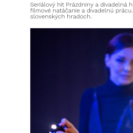
Seriálový hit Prázdniny a divadelná h
filmové natáčanie a divadelnú prácu
slovenských hradoch.