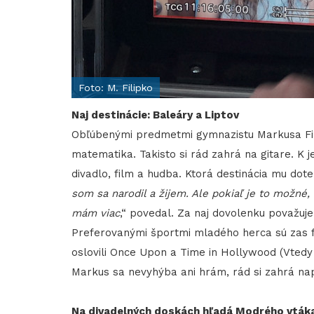
Foto: M. Filipko
Naj destinácie: Baleáry a Liptov
Obľúbenými predmetmi gymnazistu Markusa Filipk
matematika. Takisto si rád zahrá na gitare. K
divadlo, film a hudba. Ktorá destinácia mu dote
som sa narodil a žijem. Ale pokiaľ je to možné
mám viac
,“ povedal. Za naj dovolenku považuj
Preferovanými športmi mladého herca sú zas fu
oslovili Once Upon a Time in Hollywood (Vtedy
Markus sa nevyhýba ani hrám, rád si zahrá na
Na divadelných doskách hľadá Modrého vták