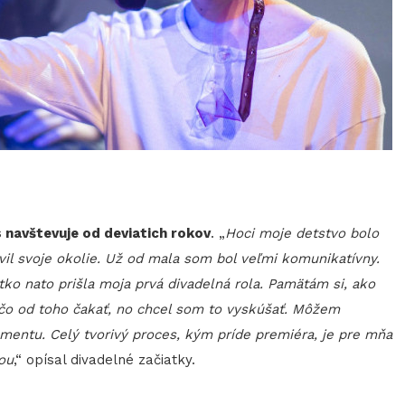
 navštevuje od deviatich rokov
. „
Hoci moje detstvo bolo
il svoje okolie. Už od mala som bol veľmi komunikatívny.
átko nato prišla moja prvá divadelná rola. Pamätám si, ako
 čo od toho čakať, no chcel som to vyskúšať. Môžem
mentu. Celý tvorivý proces, kým príde premiéra, je pre mňa
ou
,“ opísal divadelné začiatky.