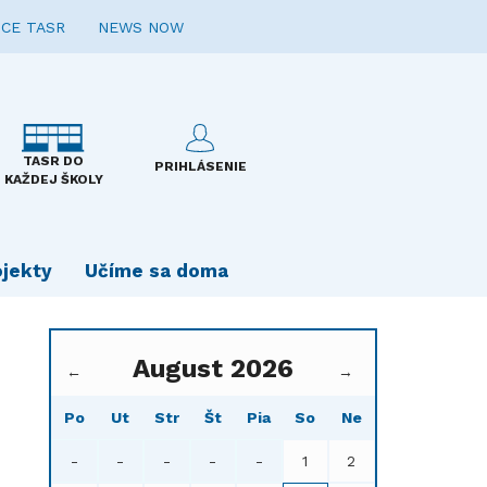
CE TASR
NEWS NOW
TASR DO
PRIHLÁSENIE
KAŽDEJ ŠKOLY
ojekty
Učíme sa doma
August 2026
←
→
Po
Ut
Str
Št
Pia
So
Ne
-
-
-
-
-
1
2