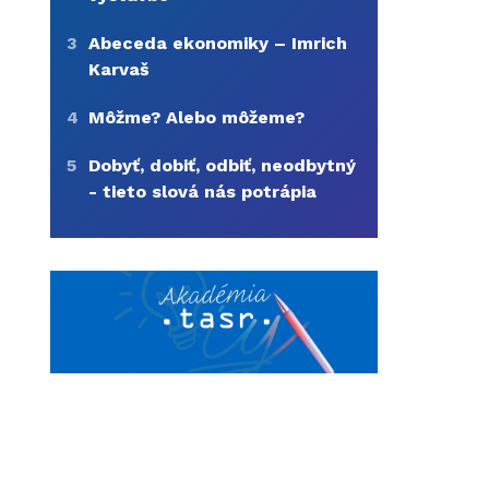
3
Abeceda ekonomiky – Imrich
Karvaš
4
Môžme? Alebo môžeme?
5
Dobyť, dobiť, odbiť, neodbytný
- tieto slová nás potrápia