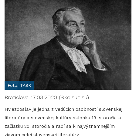
Foto: TASR
Bratislava 17.03.2020 (Skolske.sk)
Hviezdoslav je jedna z vedúcich osobností slovenskej
literatúry a slovenskej kultúry sklonku 19. storočia a
začiatku 20. storočia a radí sa k najvýznamnejším
zjavom celej slovenskej literatúry.