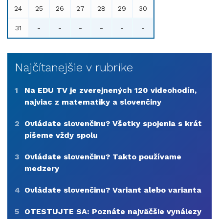
24
25
26
27
28
29
30
31
-
-
-
-
-
-
Najčítanejšie v rubrike
1
Na EDU TV je zverejnených 120 videohodín,
najviac z matematiky a slovenčiny
2
Ovládate slovenčinu? Všetky spojenia s krát
píšeme vždy spolu
3
Ovládate slovenčinu? Takto používame
medzery
4
Ovládate slovenčinu? Variant alebo varianta
5
OTESTUJTE SA: Poznáte najväčšie vynálezy