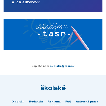
a ich autorov?
Napíšte nám
skolske@tasr.sk
O portáli
Redakcia
Reklama
FAQ
Autorské práva