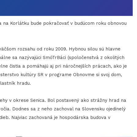
ia na Korlátku bude pokračovať v budúcom roku obnovou
čšom rozsahu od roku 2009. Hybnou silou sú hlavne
málne sa nazývajúci SmóTrBáci (spoločenstvá z okolitých
lne čistia a pomáhajú aj pri náročnejších prácach, ako je
isterstvo kultúry SR v programe Obnovme si svoj dom,
astník hradu.
y v okrese Senica. Bol postavený ako strážny hrad na
ročia. Dodnes sa z neho zachoval na Slovensku ojedinelý
dieb. Najviac zachovaná je hospodárska budova v