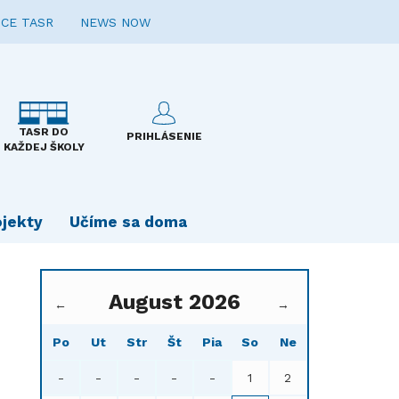
CE TASR
NEWS NOW
TASR DO
PRIHLÁSENIE
KAŽDEJ ŠKOLY
ojekty
Učíme sa doma
August 2026
←
→
Po
Ut
Str
Št
Pia
So
Ne
-
-
-
-
-
1
2