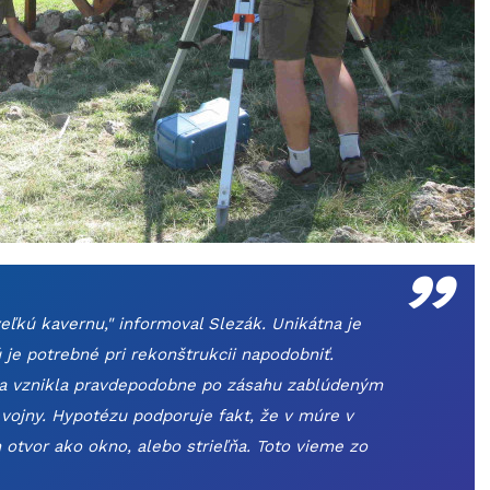
„
ľkú kavernu," informoval Slezák. Unikátna je
je potrebné pri rekonštrukcii napodobniť.
na vznikla pravdepodobne po zásahu zablúdeným
vojny. Hypotézu podporuje fakt, že v múre v
otvor ako okno, alebo strieľňa. Toto vieme zo