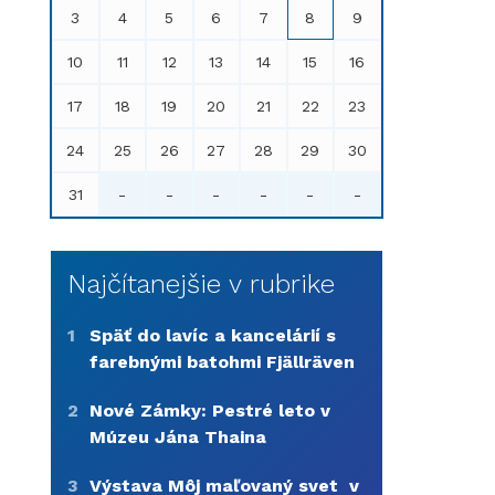
3
4
5
6
7
8
9
10
11
12
13
14
15
16
17
18
19
20
21
22
23
24
25
26
27
28
29
30
31
-
-
-
-
-
-
Najčítanejšie v rubrike
1
Späť do lavíc a kancelárií s
farebnými batohmi Fjällräven
2
Nové Zámky: Pestré leto v
Múzeu Jána Thaina
3
Výstava Môj maľovaný svet v