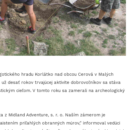
 gotického hradu Korlátko nad obcou Cerová v Malých
ž desať rokov trvajúcej aktivite dobrovoľníkov sa stáva
istickým cieľom. V tomto roku sa zamerali na archeologický
z Midland Adventure, s. r. o. Naším zámerom je
zaistením priľahlých obranných múrov," informoval vedúci