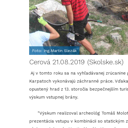
Foto: Ing.Martin Slezák
Cerová 21.08.2019 (Skolske.sk)
Aj v tomto roku sa na vyhľadávanej zrúcanine
Karpatoch vykonávajú záchranné práce. Vďaka u
opustený hrad z 13. storočia bezpečnejším tur
výskum vstupnej brány.
"Výskum realizoval archeológ Tomáš Molota 
prezentácia vstupu v kombinácii so statickým 