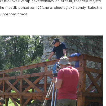
ablokovali vstup návštevníkov do areálu, tesárski majstri
tihu mostík ponad zamýšľané archeologické sondy. Súbežne
 v hornom hrade.