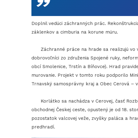
Doplnil vedúci záchranných prác. Rekonštrukc
záklenkov a cimburia na korune múru.
Záchranné práce na hrade sa realizujú vo vä
dobrovoľníci zo združenia Spojené ruky, nefor
obcí Smolenice, Trstín a Bíňovce). Hrad pravide
murovanie. Projekt v tomto roku podporilo Min
Trnavský samosprávny kraj a Obec Cerová – vl
Korlátko sa nachádza v Cerovej, časť Rozbeh
obchodnej Českej ceste, opustený je od 18. sto
pozostatok valcovej veže, zvyšky paláca a hra
predhradí.