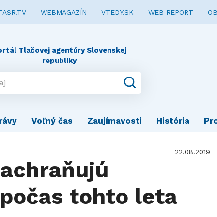
TASR.TV
WEBMAGAZÍN
VTEDY.SK
WEB REPORT
OB
ortál Tlačovej agentúry Slovenskej
republiky
rávy
Voľný čas
Zaujímavosti
História
Pr
22.08.2019
zachraňujú
 počas tohto leta