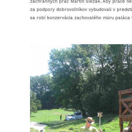
záchranných prác Martin Slezák. Aby práce nez
za podpory dobrovoľníkov vybudovali v preds
sa robí konzervácia zachovalého múru paláca