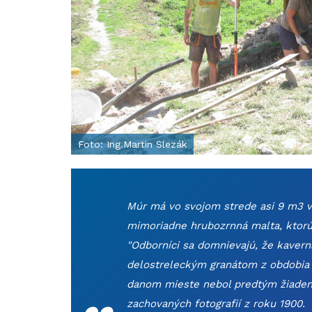
Foto: Ing.Martin Slezák
Múr má vo svojom strede asi 9 m3 ve
mimoriadne hrubozrnná malta, ktorú 
"Odborníci sa domnievajú, že kaver
delostreleckým granátom z obdobia 
„
danom mieste nebol predtým žiaden 
zachovaných fotografií z roku 1900.